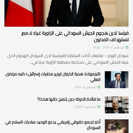
فرنسا تدين هجوم الجيش السوداني على الزاوية غرة: لا مبرر
لاستهداف المدنيين
أغسطس 5, 2026
0
سودان اليوم – متابعات أدانت السفارة الفرنسية لدى السودان الهجوم الذي
شنه الجيش السوداني على محكمة بمنطقة الزاوية غرة في...
(اليرموك): هدية الكيزان لوزير مخابرات إسرائيل.! كتبه مرتضى
الغالي
أغسطس 5, 2026
ما فائدة الدولة حين يُصبح حالها هكذا؟
أغسطس 5, 2026
أكبر تجمع حقوقي إفريقي يدعو لتوحيد مبادرات السلام في
السودان