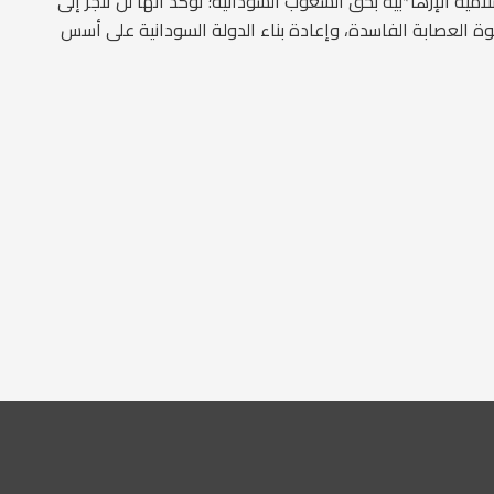
لامية الإرها*بية بحق الشعوب السودانية؛ تؤكد أنها لن تنجر إلى
 العصابة الفاسدة، وإعادة بناء الدولة السودانية على أسس