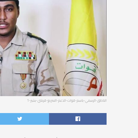
الناطق-الرسمي-باسم-قوات-الدعم-السريع-قرشي-بشير-1