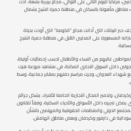
، مرتكباً لليوم الثاني على التوالي، مجازر بربرية بشعة، أدت
اء، حيث استهدف مناطق مأهولة بالسكان في منطقة حمرة الشيخ بشمال
 حبر البيانات التي أدانت مجازر “الكومة” التي أودت بحياة
غاراته المسعورة على المدنيين العُزل في منطقة حمرة الشيخ
سكنية.
اً في الحال، وأصيب أكثر من 100 وسط المواطنين غالبهم من النساء والأطفال (حسب إحصائيات أولية)،
متجولين داخل السوق التجاري المكتظ، في مشاهد مروعة هزت
 شهداء العدوان، وجرت مراسم دفنهم بمقابر جماعية، وسط
.
ردفان، وتدمير المحال التجارية الخاصة للأفراد، يشكل جرائم
يمكن تبريره داخل الأسواق والأحياء السكنية، وفقاً للقانون
 والمجتمع الدولي والمنظمات الحقوقية والمهتمين بالشأن
لسودانية في دارفور وكردفان وبعض مناطق الهامش.