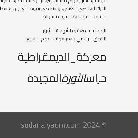
قواتنا إذ تدين جرائم مليشيا البرهان وكتائب الحركة الإس
الدرك العنصري البغيض، وستمضي بقوة حتى إنهاء سطوة
جديدة تحقق العدالة والمساواة.
الرحمة والمغفرة لشهدائنا الأبرار
الناطق الرسمي باسم قوات الدعم السريع
معركة_الديمقراطية
حراس
الثورة
المجيدة
© 2024 sudanalyaum.com