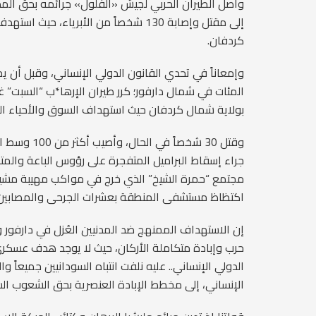
واصل الطيران الحربي لجيش «الفلول» جرائمه بحق المدنيين
إلى مقتل وإصابة 130 شخصاً من الأبري
كردفان.
وإمعاناً في تحدي القانون الدولي الإنساني، وقبل أن يجف
المئات في شمال دارفور؛ كرر طيران الإرها*ب “السبت” 
بولاية شمال كردفان حيث استهداف السوق والأحياء ال
وقتل 30 شخص
جراء إسقاط البراميل المتفجرة على رؤوس الباعة وال
مجتمع “حمرة الشيخ” الذي خرج في مواكب مهيبة مشيع
اكتظاظ مستشفى المنطقة بعشرات الجرحى والمصابين
إن الاستهداف الممنهج ضد المدنيين العُزل في دارفور وك
حرب وإبادة متكاملة الأركان، حيث لا يوجد هدف عسكري 
الدولي الإنساني.. عليه نلفت انتباه السودانيين جميعاً
الإنساني، إلى مخطط الإبادة العنصرية بحق الشعوب ا