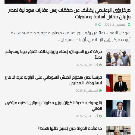
مركز رؤى الإعلامي يكشف عن صفقات رهن عقارات سودانية لمصر
وإيران مقابل أسلحة ومسيرات
أغسطس 8, 2026
0
سودان اليوم – نقلاً عن رؤى نيوز كشفت مصادر مصرفية خاصة، بحسب ما
أورده مركز رؤى الإعلامي، أن بنك السودان...
حركة تحرير السودان: إعفاء وزيرنا يخالف اتفاق جوبا وسنرشح
بديلاً
أغسطس 8, 2026
فرنسا تدين هجوم الجيش السوداني على الزاوية غرة: لا مبرر
لاستهداف المدنيين
أغسطس 5, 2026
(اليرموك): هدية الكيزان لوزير مخابرات إسرائيل.! كتبه مرتضى
الغالي
أغسطس 5, 2026
ما فائدة الدولة حين يُصبح حالها هكذا؟