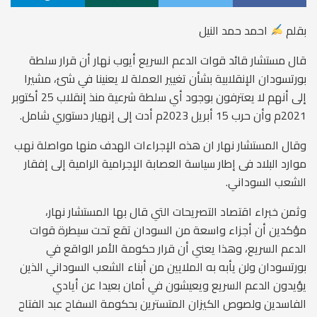
بقلم
احمد حمد النيل
قال مستشار قائد قوات الدعم السريع أيوب نهار أن ‏قرار سلطة
بورتسودان الإنقلابية بشأن تغيير العملة لا يعنينا في شئ، مشيرا
إلى أنهم لا يعترفون بوجود أي سلطة شرعية منذ إنقلاب 25 أكتوبر
2021م وأن حرب 15 أبريل 2023م أدت إلى إنهيار دستوري شامل.
وقال المستشار نهار ان هذه الإجراءات الهدف منها مواصلة نهب
موارد البلاد فى إطار سياسة العصابة الإجرامية الرامية إلى إفقار
الشعب السوداني.
وثمن خبراء اقتصاد التصريحات التي قال بها المستشار نهار،
مؤكدين أن أجزاء واسعة من السودان تقع تحت سيطرة قوات
الدعم السريع، وهذا يعني أن قرار حكومة الأمر الواقع في
بورتسودان ولن يأبه به الملايين من أبناء الشعب السوداني الذين
يؤيدون الدعم السريع ويعيشون في أمان بعيدا عن أيادي
الفاسدين ولصوص الكيزان المتسترين بحكومة السفاح عبد الفتاح