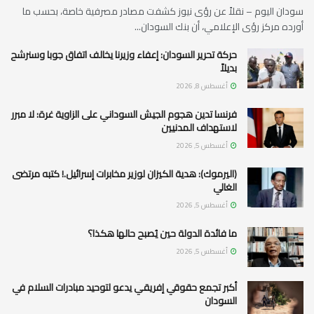
سودان اليوم – نقلاً عن رؤى نيوز كشفت مصادر مصرفية خاصة، بحسب ما
أورده مركز رؤى الإعلامي، أن بنك السودان...
حركة تحرير السودان: إعفاء وزيرنا يخالف اتفاق جوبا وسنرشح
بديلاً
أغسطس 8, 2026
فرنسا تدين هجوم الجيش السوداني على الزاوية غرة: لا مبرر
لاستهداف المدنيين
أغسطس 5, 2026
(اليرموك): هدية الكيزان لوزير مخابرات إسرائيل.! كتبه مرتضى
الغالي
أغسطس 5, 2026
ما فائدة الدولة حين يُصبح حالها هكذا؟
أغسطس 5, 2026
أكبر تجمع حقوقي إفريقي يدعو لتوحيد مبادرات السلام في
السودان