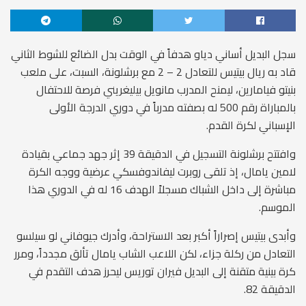
سجل البديل أساني دياو هدفاً في الوقت بدل الضائع للشوط الثاني
قاد به ريال بيتيس للتعادل 2 – 2 مع برشلونة، السبت، على ملعب
بنيتو فيامارين، ليمنح المدرب مانويل بيليغريني فرصة للاحتفال
بالمباراة رقم 500 له بصفته مدرباً في دوري الدرجة الأولى
الإسباني لكرة القدم.
وافتتح برشلونة التسجيل في الدقيقة 39 إثر جهد جماعي بقيادة
لامين يامال، إذ تلقى روبرت ليفاندوفسكي عرضية ووجه الكرة
مباشرة إلى داخل الشباك مسجلاً الهدف 16 له في الدوري هذا
الموسم.
وأبدى بيتيس إصراراً أكبر بعد الاستراحة، وأدرك جيوفاني لو سيلسو
التعادل من ركلة جزاء، لكن اللاعب الشاب يامال تألق مجدداً، ومرر
كرة بينية متقنة إلى البديل فيران توريس ليحرز هدف التقدم في
الدقيقة 82.