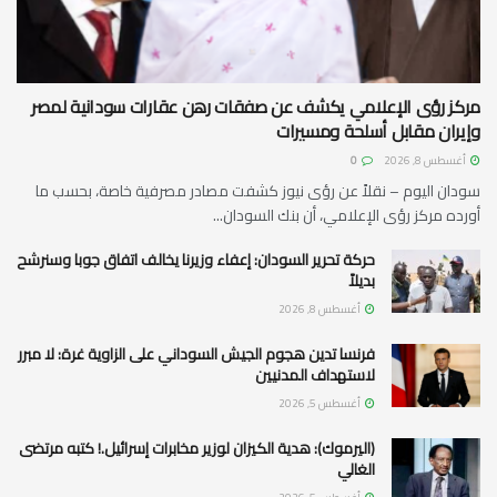
مركز رؤى الإعلامي يكشف عن صفقات رهن عقارات سودانية لمصر
وإيران مقابل أسلحة ومسيرات
أغسطس 8, 2026
0
سودان اليوم – نقلاً عن رؤى نيوز كشفت مصادر مصرفية خاصة، بحسب ما
أورده مركز رؤى الإعلامي، أن بنك السودان...
حركة تحرير السودان: إعفاء وزيرنا يخالف اتفاق جوبا وسنرشح
بديلاً
أغسطس 8, 2026
فرنسا تدين هجوم الجيش السوداني على الزاوية غرة: لا مبرر
لاستهداف المدنيين
أغسطس 5, 2026
(اليرموك): هدية الكيزان لوزير مخابرات إسرائيل.! كتبه مرتضى
الغالي