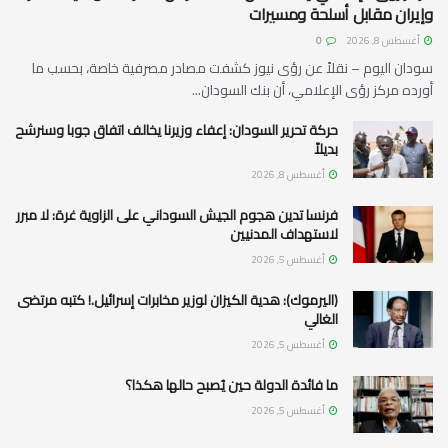
وإيران مقابل أسلحة ومسيرات
أغسطس 8, 2026
0
سودان اليوم – نقلاً عن رؤى نيوز كشفت مصادر مصرفية خاصة، بحسب ما
أورده مركز رؤى الإعلامي، أن بنك السودان...
حركة تحرير السودان: إعفاء وزيرنا يخالف اتفاق جوبا وسنرشح
بديلاً
أغسطس 8, 2026
فرنسا تدين هجوم الجيش السوداني على الزاوية غرة: لا مبرر
لاستهداف المدنيين
أغسطس 5, 2026
(اليرموك): هدية الكيزان لوزير مخابرات إسرائيل.! كتبه مرتضى
الغالي
أغسطس 5, 2026
ما فائدة الدولة حين يُصبح حالها هكذا؟
أغسطس 5, 2026