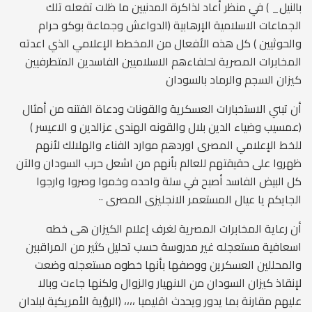
بالنيل_ ) في منظر أعاد لذاكرة المدنيين ما ظلت تفعله تلك
الجماعات الاسلامية الإرهابية (الدواعش وجماعة بوكو حرام
والحوثيين ) كل هذه الأفعال من المخطط الإعلامي الذي اعدته
المخابرات المصرية لحلفاءهم الاسلاميين الفاسدين المتطرفيين
كيزان السجم والرماد بالسودان
أن تبني الاستخبارات العسكرية والقونات ودعاة الفتنه من أمثال
(عمسيب وضياء الدين بلال والقونه الهندى عزالدين و الاعيسر )
للخط الإعلامي المصرى اوردهم موارد الفناء والهلالك لأنهم
ظهروا على حقيقتهم للعالم بأنهم من اشعل حرب السودان والآن
كل البيض الفاسد أصبح في سلة واحده وخموا وصروا وارجوا
الجايكم يا عيال المستعمر الانجليزى المصرى ٠٠
أن رعاية المخابرات المصرية لغرف إعلام الكيزان هى خطه
اسعافية مستعجله غير مدروسة حسب تحليل كثير من المراقبين
والمحللين العسكرين ووصفها بأنها خطوه مستعجله وضعت
لإنقاذ كيزان السودان من الانهيار والزوال ولكنها جاءت وبالا
عليهم مقارنة بما يدور ويحدث اقليميا ،،،، (الرؤية الأمريكية لبلدان