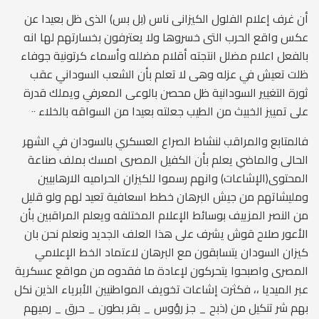
أن غرف إعلام الفلول الكيزانى ناس (بل بس) الذى ظل بعيدا عن
عكس واقع الحرب التى خسروها ولا يعترفون بخسارتهم لها انه
بالفعل اعلام مضلل انتجته أقلام مضلله وأسماء كرتونية جوفاء
ظلت تعيش في عزله وهى لا تعلم بأن الشعب السوداني عقب
ثورة التغيير السودانية ظل محصن بالوعى المعرفي ويملك قدرة
على تمييز الخبيث من الطيب جعلته بعيدا من السواقه بالخلاء ٠٠
فالمتابع والمراقب لنشاط الصراع العسكري بالسودان في الشهر
الحالى والماضي يعلم بأن الكفيل المصرى امسك بملف صناعة
المحتوى(الإشاعات) وانهم رسموا للكيزان الحراميه الارهابيين
ومليشاتهم من جيش البرهان خطط اسعافية تعيد لهم ولو قليل
من النصر المزييف بوسائط الإعلام المختلفه ويعلم المراقبين بأن
الأعور صلاح قوش يشرف على هذا العلف الجديد ونعلم نحن بان
كيزان السودان يتسابقون مع البرهان لاعتماد الخط الإعلامي
المصرى واصبحوا يتحركون لإعادة ما فقدوه من مواقع عسكرية
عبر الميديا ،، فكثرت إشاعات تخويف المواطنيين الأبرياء الذين نكل
بهم شر تنكيل من (ذبح _ جز رؤوس _ بقر بطون _ حرق _ رميهم