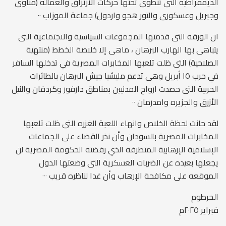
الديمقراطية التى تنطوى تحتها حركات الارتزاق والعماله (مناوى
وجبريل وعسكورى والتور هجو واردول) جماعة الموزاب ٠٠
ان الورقه التى قدمتها المجموعات السياسية والاجتماعية التى
يتباهى بها الهارب البرهان ، ماهى إلا خلاصة الخطط (منتهية
الصلاحية) التى ظلت تلعبها المخابرات المصرية في تدخلها السافر
في حرب ١٥ أبريل وهى تدعم مليشيا جيش البرهان بالطائرات
الحربية التى حصدت ارواح المدنيين بمناطق دارفور وكردفان والنيل
الأزرق والجزيره وامدرمان ٠٠
لقد حانت لحظة الخلاص وانهاء اللعبة الغزره التى ظلت تلعبها
المخابرات المصرية بالسودان وأن نذر القضاء على الجماعات
الإسلامية الإرهابية المتطرفه الذي رفضته الحكومة المصرية لن
يجعلها بعيده عن الضربات العسكرية التى وضعتها الدول
الموقعه على مكافحة الإرهاب وأن غدا لناظره قريب ٠٠٠
الخرطوم
فبراير ٢٠٢٥م