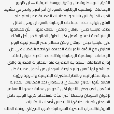
الشرق الاوسط وشمال وشرق ووسط افريقيا) ،،،، ان ظهور
الجماعات الإسلامية الإرهابية بالسودان أمر أصبح واضح في مشهد
الحرب الدائرة الان بالبلاد والمخابرات المصرية مصر تعلم علم
اليقين بتواجد هذه الجماعات الإرهابية بالسودان وهى تقاتل
بصف مليشيا جيش البرهان وتغض الطرف عنها ،،، لأن مصالحها
الإستراتيجية تجعلها تعمل بكل الطرق الملتوية من أجل البقاء
على مليشيا جيش البرهان ولكن مصالح مصر الإستراتيجية اليوم
تتعارض مع الرؤية الأمريكية الجديده الهادفه (للقضاء على كل
الجماعات الإسلامية الإرهابية) ولذالك نجد التخبط عنوان لملف
إدارة العلاقات السودانية المصرية عند المخابرات المصرية والتى
لم يشفع لها تعيين وزير خارجية للسودان من أصول مصرية ظل
عميلا بمخابراتهم وبالنظر للمتغيرات الإقليمية والدولية ورؤية
العالم لأنها الصراع العسكري بالسودان نجد المخابرات المصرية
تستعجل لعب بعض الأدوار لكى تنجو من عملية دعمها المستمر
لإخوان السودان ونجدها أخيرا لجأت لاستخدام كرتها الوحيد داخل
السودان بتحريك احلافها التاريخييين أصحاب الامتيازات
التاريخية(الاحزاب المصرية السودانية) كحزب الميرغني وشلة الكتله