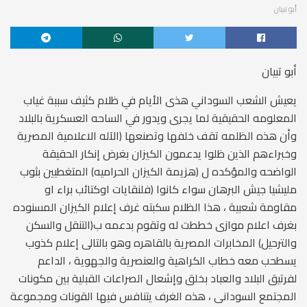
أبو تبيان
أبو تبيان
يعيش الشعب السوداني هذى الأيام في ظلام كثيف سببة غياب
المعلومه الحقيقية لما يجرى ويدور في الساحه العسكرية بالبلاد
وأن هذه الظلمه تقف خلفها وتصنعها (الآله الاعلامية المصرية
وخبراءهم الذين ظلوا يدعمون الكيزان بغرض إنكار الحقيقة
الواضحه والمؤكده ل (هزيمة الكيزان الحراميه) المتغطيين بثوب
مليشيا جيش البرهان سواء كانوا (فلنقايات اوكتائب براء او
مقاومة شعبية ، هذا الظلام سكبته غرف إعلام الكيزان المسنوده
بغرف اعلام موازى خططت له وتقوم بدعمه ب(التنقل والسكن
والترحيل) المخابرات المصرية بالقاهره وهو بالتالى إعلام كذوب
يسطحب معه خطاب الكراهية والعنصرية والجهوية ، الداعم
لفرتيق البلاد والعباد بخلق وإشعال الصراعات القبلية بين مكونات
المجتمع السودانى ، هذه الغرف يتنافس فيها القونات ومجموعة