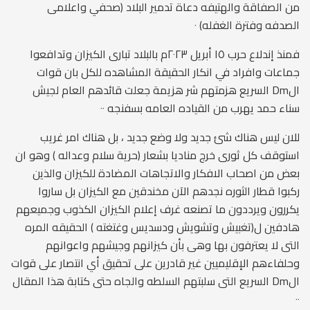
من الصفاقة والهتيفه دعاة تدمير البلاد (صحفي واعلامى
الصدفه وفترة الغفله) ٠
فمنذ إندلاع حرب ١٥ أبريل ٢٠٢٣م بالبلاد تبارى الكيزان وتدافعوا
جماعات وافراد في انكار الحقيقة المشاهده للكل بان قوات
الDm السريع هزمتهم شر هزيمة جعلت قائدهم العام لجيش
سناء حمد يهرب من القياده العامه بسفنجه ٠٠
للان ليس هناك شئ جديد ولا وضع جديد ، بل هناك امر غريب
استوقف كل ثورى خرج مناديا بشعار (حرية سلام وعداله ) وهو ان
بعض من اصحاب الافكار والاتجاهات المضادة للكيزان والذين
ركبوا قطار الثوره نجدهم الآن مخندقين مع الكيزان بل ساروا
يكررون ويرددون ما تصنعه غرف إعلام الكيزان الكذوب وجميعهم
هادفين ل(تغبيش وتشويش ودسديس وغتغته ) الحقيقه المره
التى لا يعترفون بها وهى بأن كيزانهم وجيشهم واعوانهم
وحلفاءهم الإقليميين غير قادرين على تحقيق أي انتصار على قوات
الDm السريع التى سلبتهم السلطه والجاه حتى كتابة هذا المقال
٠٠