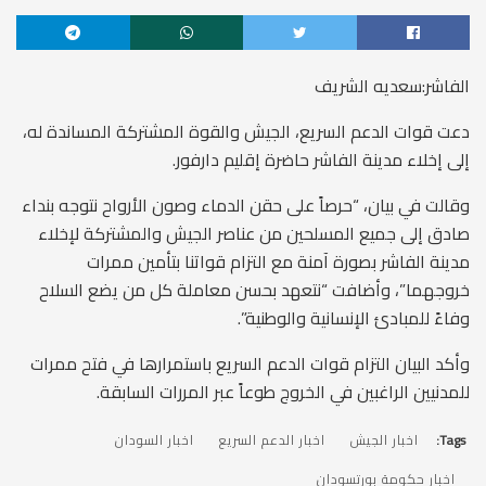
الفاشر:سعديه الشريف
دعت قوات الدعم السريع، الجيش والقوة المشتركة المساندة له،
إلى إخلاء مدينة الفاشر حاضرة إقليم دارفور.
وقالت في بيان، “حرصاً على حقن الدماء وصون الأرواح نتوجه بنداء
صادق إلى جميع المسلحين من عناصر الجيش والمشتركة لإخلاء
مدينة الفاشر بصورة آمنة مع التزام قواتنا بتأمين ممرات
خروجهما”، وأضافت “نتعهد بحسن معاملة كل من يضع السلاح
وفاءً للمبادئ الإنسانية والوطنية”.
وأكد البيان التزام قوات الدعم السريع باستمرارها في فتح ممرات
للمدنيين الراغبين في الخروج طوعاً عبر المررات السابقة.
Tags:
اخبار الجيش
اخبار الدعم السريع
اخبار السودان
اخبار حكومة بورتسودان