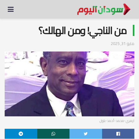
من الناجي! ومن الهالك؟
مايو 31, 2025
ازهري-محمد-أحمد-بلول