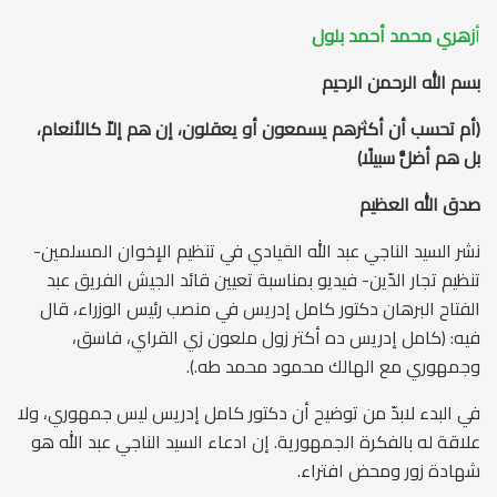
أ
زهري محمد أحمد بلول
بسم الله الرحمن الرحيم
(أم تحسب أن أكثرهم يسمعون أو يعقلون، إن هم إلاّ كالأنعام،
بل هم أضلُّ سبيلًا)
صدق الله العظيم
نشر السيد الناجي عبد الله القيادي في تنظيم الإخوان المسلمين-
تنظيم تجار الدّين- فيديو بمناسبة تعيين قائد الجيش الفريق عبد
الفتاح البرهان دكتور كامل إدريس في منصب رئيس الوزراء، قال
فيه: (كامل إدريس ده أكتر زول ملعون زي القراي، فاسق،
وجمهوري مع الهالك محمود محمد طه.).
في البدء لابدّ من توضيح أن دكتور كامل إدريس ليس جمهوري، ولا
علاقة له بالفكرة الجمهورية. إن ادعاء السيد الناجي عبد الله هو
شهادة زور ومحض افتراء.