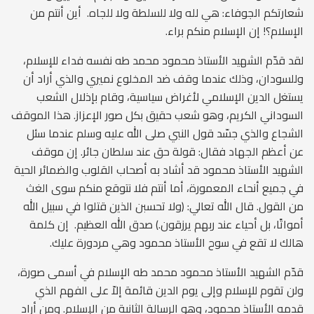
شعارتكم الجوفاء: هي لله ولا للسلطة ولا للجاه. أين أنتم من
الإسلام؟! إن الإسلام منكم براء.
لقد قدّم الشهيد الأستاذ محمود محمد طه نفسه فداء للإسلام،
وللسودان، وذلك عندما وقف ضد المخلوع نميري والذي أراد أن
يستغل الدين الإسلامي لأغراض سياسية، وقام بإذلال الشعب
السوداني الكريم، وهو شعب حقيق بكل صور الإعزاز. هذا الموقف
الشجاع والذي جسّد قول النبي صلى الله عليه وسلم عندما سئل
عن أعظم الجهاد فقال: قولة حق عند سلطان جائر. إن موقف
الشهيد الأستاذ محمود قد أشاد به أصحاب القلوب والضمائر الحية
في جميع أنحاء المعمورة، أما أنتم فلا نتوقع منكم سوى الغث
من القول. قال الله تعالي: (ولا تحسبن الذين قتلوا في سبيل الله
أمواتًا، بل أحياء عند ربهم يرزقون.) صدق الله العظيم. إن كلمة
هالك لا تقع في سوح الأستاذ محمود وهي مردورة عليك.
قدّم الشهيد الأستاذ محمود محمد طه الإسلام في أسمى صورة،
ولن تقوم للإسلام وإلى يوم الدين قائمة إلاّ على الفهم الذي
قدمه الأستاذ محمود، وهو الرسالة الثانية من الإسلام. ومن أراد