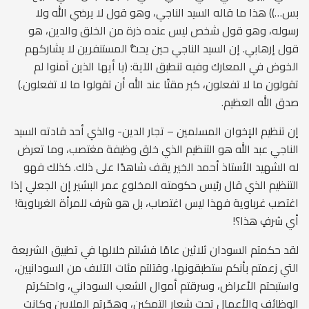
بس…)) هذا ما قاله السيد الناجي، وهو قول لا يرضي الله ولا
رسوله، وهو قول شخص ليس عنده ذرة من الخلق والدين، هو
قول إرهابي. إن السيد الناجي حين يحثُّ المستنفرين لا يشاركهم
الخوض في المعارك وفيه تنطبق الآية: (يا أيها الذين آمنوا لم
تقولون ما لا تفعلون، كبر مقتًا عند الله أن تقولوا ما لا تفعلون.)
صدق الله العظيم.
إن تنظيم الإخوان المسلمين – تجار الدين- والذي أحد قادته السيد
الناجي عبد الله هو التنظيم الذي خلق وظيفة مغتصب، وما تعرض
له الشهيد الأستاذ أحمد الخير يقف شاهدًا على ذلك. كذلك فهو
التنظيم الذي قال رئيس حكومته المخلوع عمر البشير إن الجعلي إذا
اغتصب غرباوية فهذا ليس اغتصاب، بل هو شرف للمرأة الغرباوية!
أي شرفٍ هذا؟!
لقد حكمتم السودان ثلاثين عامًا فشلتم خلالها في تطبيق الشريعة
التي زعمتم بأنكم ستطبقونها، وقتلتم مئات الآلاف من السودانيين،
واستبحتم الأعراض، وسرقتم أموال الشعب السوداني، واحتكرتم
الوظائف والأعمال تحت شعار التمكين، وهجّرتم الملايين وكانت