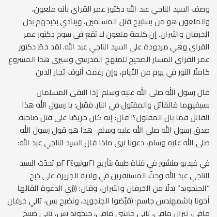
وصف السيد الناجي عبد الله دكتور عمر القراي بأنه ملعون،
والملعون هو من يستبيح قتل المسلمين، وينادي بذبحهم بدل
الخرفان والثيران. إن كلمة ملعون لا تقع في سوح دكتور عمر
القراي وهي مردودة على السيد الناجي عبد الله. لقد خطّ دكتور
عمر القراي المسار الصحيح للمنهج المدرسي وسيرى هذا المشروع
كاملًا النور في يوم من الأيام، وإن رغمت أنوف تجار الدين.
قال رسول الله صلى الله عليه وسلم: إذا التقى المسلمان
بسيفيهما فالقاتل والمقتول في النار. فقيل: يا رسول الله هذا
القاتل فما بال المقتول؟! قال: إنه كان حريصًا على قتل صاحبه.
صدق رسول الله صلى الله عليه وسلم. هذا هو قول رسول الله
صلى الله عليه وسلم، دعونا نرى ماذا قال السيد الناجي عبد الله:
في فيديو منشور في قناة طيبة بتأريخ ٢١يونيو٢٠٢٤م تحدّث السيد
الناجي عبد الله وحثّ المستنفرين في ولاية الجزيرة على ذبح
“الجنجويد” بدلًا من الخرفان والثيران، وقال: ((زي الدعوة القالها
أخونا باشمهندس جاسم: (قبِّضوا الجنجويد، ونضبح بس، تاني خرفان
مافي، تيران مافي، تاني حاشي مافي، جنجويد بس، تاني ضبيح