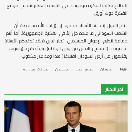
الاطلاع فكتب الفكرة موجودة على الشبكة العنكبوتية في موقع
الفكرة دوت أورق.
ختام القول إنه عند الأستاذ محمود إن (إرادة الله قد قضت أن
الشعب السوداني ما عنده حل إلاّ في الفكرة الجمهورية). أما أنتم
جماعة تنظيم الإخوان المسلمين- تجار الدين فلقد توعّدكم الأستاذ
محمود: بـ (المسح والقش من وش الواطة) وتوعّدكم بـ (وسوف
يقتلعون من أرض السودان اقتلاعًا.) هذا وعد غير مكذوب.
Tags:
السودان
تنظيم الإخوان المسلمين
مقالات سودانية
اخر الاخبار