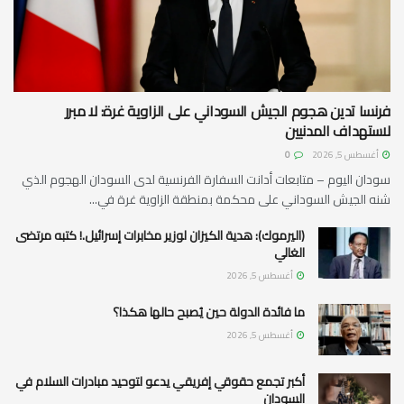
فرنسا تدين هجوم الجيش السوداني على الزاوية غرة: لا مبرر
لاستهداف المدنيين
أغسطس 5, 2026
0
سودان اليوم – متابعات أدانت السفارة الفرنسية لدى السودان الهجوم الذي
شنه الجيش السوداني على محكمة بمنطقة الزاوية غرة في...
(اليرموك): هدية الكيزان لوزير مخابرات إسرائيل.! كتبه مرتضى
الغالي
أغسطس 5, 2026
ما فائدة الدولة حين يُصبح حالها هكذا؟
أغسطس 5, 2026
أكبر تجمع حقوقي إفريقي يدعو لتوحيد مبادرات السلام في
السودان