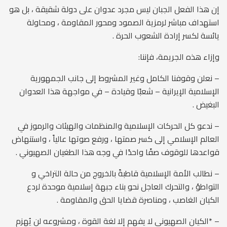
إن هذا الفعل الجبان ليس مجرد عدوان على دولة شقيقة ، بل هو
استهداف مباشر لرمزية الصمود ومحور المقاومة ، ومحاولة
يائسة لكسر إرادة الشعوب الحرة .
وإزاء هذه الجريمة، فإننا:
– نعلن وقوفنا الكامل وغير المشروط إلى جانب الجمهورية
الإسلامية الإيرانية – شعبًا وقيادة – في مواجهة هذا العدوان
البغيض .
– ندعو كل الحركات الإسلامية والمنظمات والهيئات والرموز في
العالم الإسلامي إلى كسر صمتها ، ورفع صوتها عالياً ، واستنهاض
قواعدها للوقوف صفًا واحدًا في وجه هذا الطغيان الصهيوني .
– نطالب الأمة الإسلامية قاطبةً بالخروج من حالة التراخي و
التواطؤ ، والتحرك العاجل نحو بناء جبهة إسلامية موحدة لردع
الكيان الغاصب ، ومناصرة قضايا الحق والمقاومة .
– *الكيان الصهيوني لا يفهم إلا لغة القوة ، ومشروعه لن يُهزم