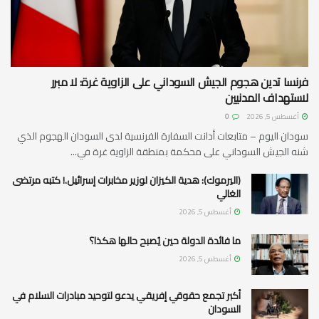
فرنسا تدين هجوم الجيش السوداني على الزاوية غرة: لا مبرر
لاستهداف المدنيين
أغسطس 5, 2026
0
سودان اليوم – متابعات أدانت السفارة الفرنسية لدى السودان الهجوم الذي
شنه الجيش السوداني على محكمة بمنطقة الزاوية غرة في...
(اليرموك): هدية الكيزان لوزير مخابرات إسرائيل.! كتبه مرتضى
الغالي
أغسطس 5, 2026
ما فائدة الدولة حين يُصبح حالها هكذا؟
أغسطس 5, 2026
أكبر تجمع حقوقي إفريقي يدعو لتوحيد مبادرات السلام في
السودان