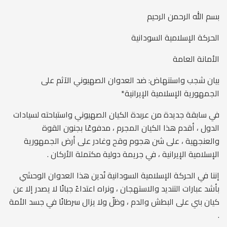
‏بسم الله الرحمن الرحيم
الحركة الإسلامية السودانية
الأمانة العامة
بيان شجب واستنهاض: ضد العدوان الصهيوني الآثم على
الجمهورية الإسلامية الإيرانية*
في سابقة جديدة من عربدة الكيان الصهيوني واستباحته لسيادات
الدول ، أقدم هذا الكيان المجرم ، مدفوعًا بجنون القوة
والعنجهية ، على شن هجوم وقح وغادر على أرض الجمهورية
الإسلامية الإيرانية ، في جريمة دولية مكتملة الأركان .
إننا في الحركة الإسلامية السودانية نُدين هذا العدوان الوحشي
بأشد عبارات التنديد والاستهجان ، ونراه اعتداءً جبانًا لا يصدر إلا عن
كيان بني على البطش والدم ، وظلّ ولا يزال سرطانًا في جسد الأمة
.