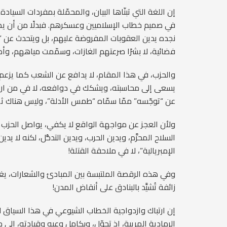
إن اللغة التي تبنّاها البيان، والمحمّلة بمفردات السيا
في صميم خطاب الإسلاميين وعسكرهم. فبدلًا من أن يطا
نجده يدين العقوبات المفروضة عليهم، بل ويتحدث عن “م
فضائية، لا بشرًا صرعتهم الغازات، وسمّمت مياههم، وأذ
والحزب، في هذا المقام، لا يدافع عن الشعب كما يزعم،
يسعى إلى محاسبته، ويشكك في دوافعه، لا في من ارتك
عن “توجّسه” ممّا سمّاه “طمس الأدلة”، وليس هناك ثمة
ولأن العجز عن مواجهة الواقع لا يكفي، يواصل الحزب في 
السلاح المحرَّم، ويدين الحرب، ويدين التدخُّل، لكنه لا ي
الإمبريالية”، لا في ملاحقة القتلة!
وفي هذه الرقصة الملتبسة بين المبادئ والشعارات، يغدو
زائفة تُشيَّد بالبنادق على أنقاض المدن!
إن ارتباك وازدواجية الخطاب الشيوعي في هذا السياق لا
الرمادية المريبة، إذ تحوّل، وبكامل وعيِهِ وقيادته، إلى