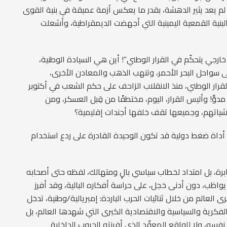
ي لم يعد يثير الدهشة، بقدر ما يعكس أزمة عميقة في بنية القوى
 البنية القمعية اليمينية التي أجهضت الديمقراطية، وأشعلت
 خارجي يتحكّم في القرار الوطني”! أين هي السيادة الوطنية،
لى سواحل البحر الأحمر، وتنهب الذهب والمعادن الأخرى،
قرار الوطني، منذ الانقلاب الزاحف على حكم الشعب في أكتوبر
 مدوٍّ! وأليس القرار، اليوم، مختطفًا من قِبل العسكر، ومن
ليشياتهم، وجميعها تقف خلفها أجندات إقليمية؟
أداة ضغط دولية قد تكون الوحيدة القادرة على ردع استخدام
رة، بل امتداد لخطاب سياسي بالٍ ومتهالك، لفظه حتى أصحابه
واظب، دون أدنى خجل، على حراسة أفكاره البالية، وقد أفرز
 يرى العالم من خلال ثنائيات الحرب الباردة: إمبريالية/وطنية، تدخل
فكرية والسياسية والاقتصادية الكبرى التي شهدها العالم، بل
نفسه، ولا للواقع المعقّد الذي أفرزته الحروب الداخلية