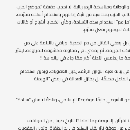
دة والوطنية ومناهضة الإمبريالية، لا تحجب حقيقة تموضع الحزب
لب الحزب بمحاسبة من تثبت إدانتهم باستخدام أسلحة محرّمة،
زاعم” استخدام هذه الأسلحة، وكأن الضحايا أشباح أو كائنات
ابت لحومهم بفعلٍ محرّم.
 بل يعفي القاتل من دم الضحية، ويلقي باللائمة على من
ب الجريمة. ثم يمضي، في محاولة مكشوفة للمراوغة، ليعبّر
 ما يطمس الأدلة أكثر ممّا جاء في بيانه هذا!!
بيانه لعبة التوازن الزائف: يدين العقوبات، ويدين استخدام
دين الفاعل مطلقًا، بل يختزل العدالة في رفض “الهيمنة
 الشيوعي حليفًا موضوعيًا للإسلامي، وناطقًا بلسان “سيادة”
 يُقرأان إلا بوصفهما امتدادًا لتاريخ طويل من المواقف
 جزء من جوقة تبرّر بقاء السلاح في يد الطغاة، وتدين العقوبات