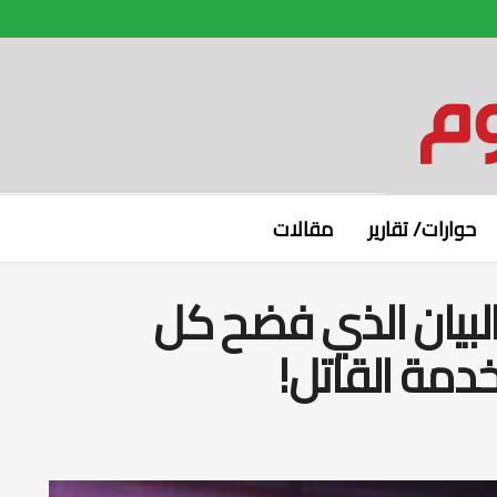
حوارات/ تقارير
مقالات
لبيان الذي فضح كل
مة القاتل!