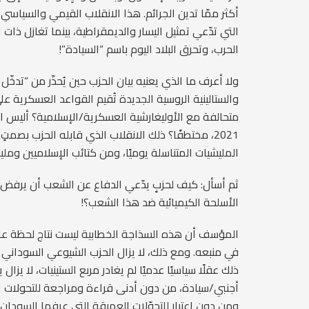
أكثر ممّا تدين الجرائم. هذا الانقلاب القيمي والسياس
التي تدّعي تمثيل اليسار والديمقراطية، بينما تغازل ذات
الحرب، وتحرق البلاد اليوم باسم “السيادة”!
ولا أعرف ما الذي يعنيه بيان الحزب حين يُحذّر من “تدخّل
والستالينية الروسية الجديدة تُقيم القواعد العسكرية ع
متحالفة مع الأوليغارشية العسكرية/الإسلامية؟ أليس ال
2021، مختطفًا؟ ذلك الانقلاب الذي قابله الحزب بصمتٍ
المليشيات المتناسلة يوميًا، ومن كتائب الإسلاميين وم
ثم أسأل: كيف لحزبٍ يدّعي الدفاع عن الشعب أن يرفض 
الأسلحة الكيميائية ضد هذا الشعب؟!
المؤسف أن هذه السذاجة الخطابية ليست نتاج لحظة عاب
في منبعه. ومع ذلك، لا يزال الحزب الشيوعي السوداني ي
ذلك عقلًا سياسيًا عدميًا لم يغادر مربع الستينيات، لا يزال
أجنبي/سيادة، من دون أدنى قراءة ومراجعة للتحولات ال
ومن دون اعتبار للتحوّلات العميقة التي عرفها السودان 