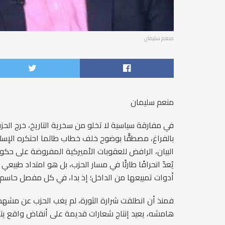
منعم سليمان
منعم سليمان
في مفارقة سياسية لا تخلو من سخرية التاريخ، خرج الح
بالفراغ، مصطفًّا بوضوح خلف خطاب طالما احتكره الإس
البيان، الرافض للعقوبات الأميركية المفروضة على حكوم
يُعدّ انحرافًا طارئًا في مسار الحزب، بل هو امتداد طبي
أدوات تمييعها من الداخل؛ إذ بدا، في كل مفصل حاسم
فمنذ أن انطلقت شرارة الثورة، لم يغب الحزب عن مشهد 
هامشه، يعيد إنتاج شعارات قديمة على أنقاض واقع يتط