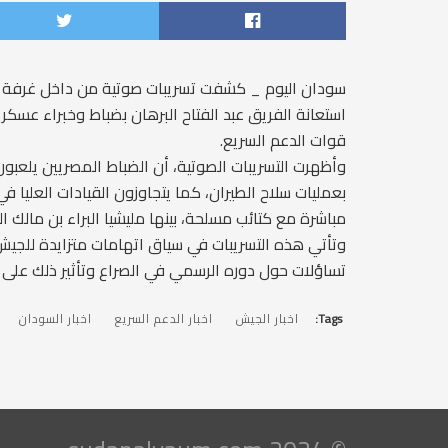
سودان اليوم _ كشفت تسريبات صوتية من داخل غرفة القي
استعانة الفريق عبد الفتاح البرهان بضباط وخبراء عسكر
قوات الدعم السريع.
وأظهرت التسريبات الصوتية، أن الضباط المصريين يلعبون د
بعمليات سلاح الطيران، كما يتجاوزون القيادات العليا
مباشرة مع كتائب مسلحة، بينها مليشيا البراء بن مالك الم
وتأتي هذه التسريبات في سياق اتهامات متزايدة للجي
تساؤلات حول دوره الرسمي في الصراع وتأثير ذلك على ا
Tags:
اخبار الجيش
اخبار الدعم السريع
اخبار السودان