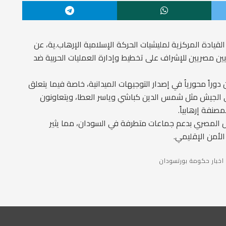
ادة المركزية لمليشيات الحركة الإسلامية الإرهاب.ية، عن
يين مصريين للإشراف على تخطيط وإدارة العمليات الحربية ضد
وراً محورياُ في إصدار التوجيهات الميدانية، خاصة فيما يتعلق
 في الجيش مثل شمس الدين كباشي وياسر العطا، ويتعاونون
صنفة إرهابياً.
ش المصري بدعم جماعات متطرفة في السودان، مما يثير
لأمن الإقليمي.
اخبار حكومة بورتسودان