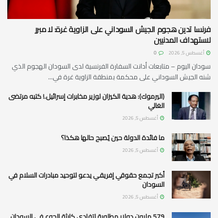
فرنسا تدين هجوم الجيش السوداني على الزاوية غرة: لا مبرر
لاستهداف المدنيين
أغسطس 5, 2026
0
سودان اليوم – متابعات أدانت السفارة الفرنسية لدى السودان الهجوم الذي
شنه الجيش السوداني على محكمة بمنطقة الزاوية غرة في...
(اليرموك): هدية الكيزان لوزير مخابرات إسرائيل.! كتبه مرتضى
الغالي
أغسطس 5, 2026
ما فائدة الدولة حين يُصبح حالها هكذا؟
أغسطس 5, 2026
أكبر تجمع حقوقي إفريقي يدعو لتوحيد مبادرات السلام في
السودان
أغسطس 5, 2026
579 مليون دولار مطلوبة لتفادي كارثة الجوع في السودان