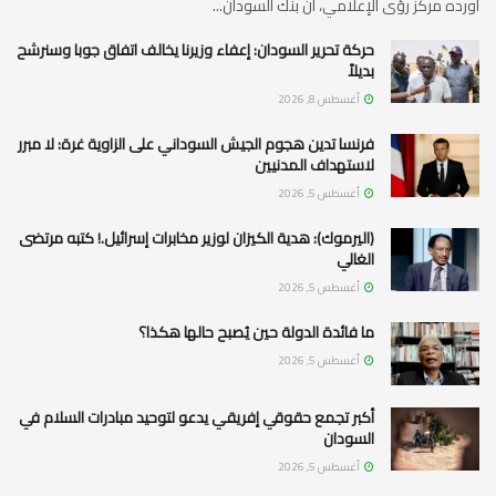
أورده مركز رؤى الإعلامي، أن بنك السودان...
حركة تحرير السودان: إعفاء وزيرنا يخالف اتفاق جوبا وسنرشح
بديلاً
أغسطس 8, 2026
فرنسا تدين هجوم الجيش السوداني على الزاوية غرة: لا مبرر
لاستهداف المدنيين
أغسطس 5, 2026
(اليرموك): هدية الكيزان لوزير مخابرات إسرائيل.! كتبه مرتضى
الغالي
أغسطس 5, 2026
ما فائدة الدولة حين يُصبح حالها هكذا؟
أغسطس 5, 2026
أكبر تجمع حقوقي إفريقي يدعو لتوحيد مبادرات السلام في
السودان
أغسطس 5, 2026