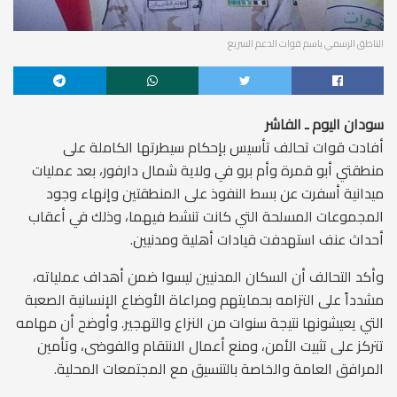
الناطق الرسمي باسم قوات الدعم السريع
سودان اليوم ـ الفاشر
أفادت قوات تحالف تأسيس بإحكام سيطرتها الكاملة على
منطقتي أبو قمرة وأم برو في ولاية شمال دارفور، بعد عمليات
ميدانية أسفرت عن بسط النفوذ على المنطقتين وإنهاء وجود
المجموعات المسلحة التي كانت تنشط فيهما، وذلك في أعقاب
أحداث عنف استهدفت قيادات أهلية ومدنيين.
وأكد التحالف أن السكان المدنيين ليسوا ضمن أهداف عملياته،
مشدداً على التزامه بحمايتهم ومراعاة الأوضاع الإنسانية الصعبة
التي يعيشونها نتيجة سنوات من النزاع والتهجير. وأوضح أن مهامه
تتركز على تثبيت الأمن، ومنع أعمال الانتقام والفوضى، وتأمين
المرافق العامة والخاصة بالتنسيق مع المجتمعات المحلية.