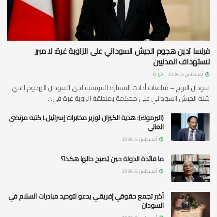
فرنسا تدين هجوم الجيش السوداني على الزاوية غرة: لا مبرر
لاستهداف المدنيين
أغسطس 5, 2026
0
سودان اليوم – متابعات أدانت السفارة الفرنسية لدى السودان الهجوم الذي
شنه الجيش السوداني على محكمة بمنطقة الزاوية غرة في...
(اليرموك): هدية الكيزان لوزير مخابرات إسرائيل.! كتبه مرتضى
الغالي
أغسطس 5, 2026
ما فائدة الدولة حين يُصبح حالها هكذا؟
أغسطس 5, 2026
أكبر تجمع حقوقي إفريقي يدعو لتوحيد مبادرات السلام في
السودان