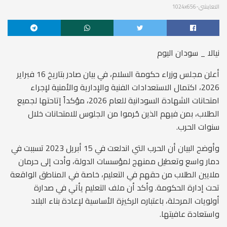
التعايشي-1024x656
نيالا _ سودان اليوم
أعلن مجلس وزراء حكومة السلام، في بيان صادر بتاريخ 16 فبراير
2026، اكتمال الاستعدادات الفنية والإدارية والأمنية لإجراء
امتحانات الشهادة السودانية للعام 2026، مؤكداً إتاحتها لجميع
الطلاب، بمن فيهم الذين حُرموا من الجلوس للامتحانات خلال
سنوات الحرب.
وأوضح البيان أن الحرب التي اندلعت في 15 أبريل 2023 تسببت في
دمار واسع وتعطيل ممنهج لمؤسسات الدولة، وأدت إلى حرمان
ملايين الطلاب من حقهم في التعليم، خاصة في المناطق الواقعة
تحت إدارة الحكومة. وأكد أن ملف التعليم يأتي في صدارة
أولويات المرحلة، باعتباره الركيزة الأساسية لإعادة بناء البلاد
واستعادة عافيتها.