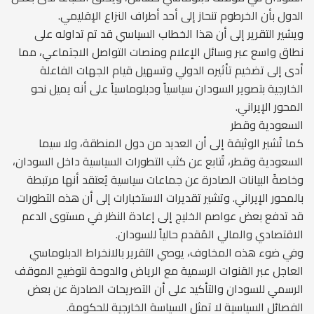
الدول بأن الخرطوم تنحاز إلى أحد أطراف النزاع الإقليمي.
ويشير التقرير إلى أن هذا الخطاب السياسي قد تم تداوله على
نطاق واسع عبر وسائل الإعلام ومنصات التواصل الاجتماعي، مما
أدى إلى تضخيم تأثيره الدولي وتسهيل قيام الجهات الفاعلة
الخارجية بتصوير السودان سياسياً ودبلوماسياً على أنه يميل نحو
المحور الإيراني.
السعودية وقطر
كما تُشير الوثيقة إلى أن العديد من دول المنطقة، ولا سيما
السعودية وقطر، تُتابع عن كثب التطورات السياسية داخل السودان،
وخاصةً البيانات الصادرة عن جماعات سياسية يُعتقد أنها مرتبطة
بالمحور الإيراني. وتشير تقديرات الاستخبارات إلى أن هذه التطورات
قد تدفع بعض عواصم الخليج إلى إعادة النظر في مستوى الدعم
الاقتصادي والمالي المُقدم حالياً للسودان.
وفي ضوء هذه المخاوف، يوصي التقرير بالانخراط الدبلوماسي
العاجل عبر القنوات الرسمية مع الرياض والدوحة لتوضيح الموقف
الرسمي للسودان والتأكيد على أن التصريحات الصادرة عن بعض
الفصائل السياسية لا تمثل السياسة الخارجية للحكومة.