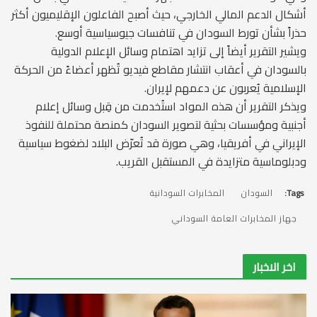
أشكال الدعم المالي الخارجي، حيث أصبح الفاعلون الإقليميون أكثر
حذراً بشأن تورط السودان في تنافسات جيوسياسية أوسع.
ويشير التقرير أيضاً إلى تزايد اهتمام وسائل الإعلام الدولية
بالسودان في أعقاب انتشار مقاطع فيديو تُظهر أعضاءً من الحركة
الإسلامية يُعربون عن دعمهم لإيران.
ويذكر التقرير أن هذه المواد استُخدمت من قِبل وسائل إعلام
أجنبية ومؤسسات بحثية لتصوير السودان كمنصة محتملة للنفوذ
الإيراني في أفريقيا، وهي صورة قد تُعرّض البلاد لضغوط سياسية
ودبلوماسية متزايدة في المستقبل القريب.
Tags:
السودان
المخابرات السودانية
جهاز المخابرات العامة السوداني
اخر الاخبار