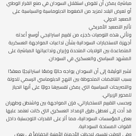
مباشرة يمكن أن تقوض استقلال السودان في صنع القرار الوطني
أو تعرض البلاد لمزيد من الضغوط الدبلوماسية والسياسية على
الصعيد الدولي.
تأثير التصعيد الأمريكي
وتأتي هذه التوصيات كجزء من تقييم استراتيجي أوسع أعدته
أجهزة الاستخبارات السودانية بشأن تداعيات المواجهة العسكرية
المتصاعدة بين الولايات المتحدة وإيران وتداعياتها المباشرة على
المشهد السياسي والعسكري في السودان.
تشير الوثيقة إلى أن السودان يواجه حاليًا وضعًا استراتيجيًا معقدًا
بسبب التناقضات الملحوظة بين النهج الدبلوماسي الرسمي للدولة
والتصريحات السياسية التي يمكن تفسيرها دوليًا على أنها انحياز
للمحور الإيراني.
وبحسب التقييم الاستخباراتي، فإن المواجهة بين واشنطن وطهران
قد أدت إلى تعطيل طرق الإمداد العسكري التي كانت تعتمد عليها
بعض المؤسسات السودانية، مما أثر على القدرات اللوجستية داخل
القوات المسلحة السودانية.
وفي الوقت نفسه، لاحظت الأجهزة الأمنية انخفاضاً في بعض