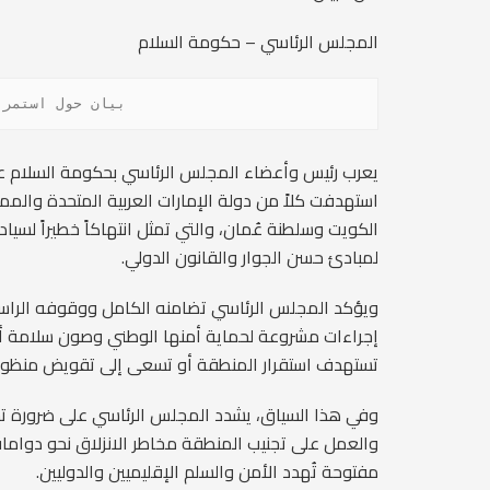
المجلس الرئاسي – حكومة السلام
        بيان حول 
يعرب رئيس وأعضاء المجلس الرئاسي بحكومة السلام عن إ
استهدفت كلاً من دولة الإمارات العربية المتحدة والم
الكويت وسلطنة عُمان، والتي تمثل انتهاكاً خطيراً لسياد
لمبادئ حسن الجوار والقانون الدولي.
ويؤكد المجلس الرئاسي تضامنه الكامل ووقوفه الراس
إجراءات مشروعة لحماية أمنها الوطني وصون سلامة أرا
تستهدف استقرار المنطقة أو تسعى إلى تقويض منظومة
وفي هذا السياق، يشدد المجلس الرئاسي على ضرورة ت
والعمل على تجنيب المنطقة مخاطر الانزلاق نحو دوامات
مفتوحة تُهدد الأمن والسلم الإقليميين والدوليين.