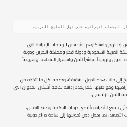
استمرار الهجمات الإيرانية على دول الخليج العربية
دانتهم واستنكارهم الشديدين للهجمات الإيرانية التي
ملكة العربية السعودية ودولة قطر ومملكة البحرين ودولة
ة الدول وتهديداً مباشراً لأمن واستقرار المنطقة، وتقويضاً
خ إلى جانب هذه الدول الشقيقة، ودعمه لكل ما تتخذه من
ضيها ومواطنيها. كما يجدد إدانته لكافة أشكال العدوان التي
 الأمن الإقليمي.
حلّي جميع الأطراف بأقصى درجات الحكمة وضبط النفس،
 التصعيد، بما يحول دون تحويلها إلى ساحة صراع دولية