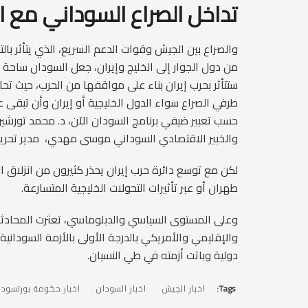
تداخل الصراع السوداني مع ال
والصراع بين الجيش وقوات الدعم السريع، الذي يتأثر بالت
من دول الجوار إلى الخليج وإيران، جعل السودان ساحة إضا
ستتأثر بحرب إيران بناء على مواقفها من الحرب، حيث تحاو
طرفي الصراع سواء الدول الخليجية أو إيران وأن تبق
حسب تعبير ضيفي برنامج السودان الآن، د. محمد تورشي
والخبير الاقتصادي السوداني موسى مهدي، مدير تحرير صح
لكن مع توسع دائرة حرب إيران يحذر كثيرون من انزلاق
طهران أو عبر تأثيرات التحولات الخليجية المتسارعة.
وعلى المستوى السياسي والدبلوماسي، تعثرت المحادثات
والإقليمي والأمريكي بالدرجة الأولى بالأزمة السودانية
دولية وباتت أزمته في طي النسيان.
Tags:
اخبار الجيش
اخبار السودان
اخبار حكومة بورتسودا