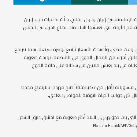
الإقليمية بين إيران ودول الخليج، بدأت تداعيات حرب إيران
م الأزمة التي تعيشها البلاد منذ اندلاع الحرب بين الجيش
وقت مضى، وأصبحت الأسعار ترتفع بوتيرة سريعة، بينما تتراجع
إغلاق أجزاء من المجال الجوي في المنطقة، تزايدت صعوبة
عاناة في بلد يعيش ملايين من سكانه على حافة الجوع
والتضخم، الذي كان قد تراجع في فبراير/ شباط إلى أدنى مستوياته (أقل من 57 بالمئة) أصبح مهددا بالارتفاع مجددا
ال كل جوانب الحياة اليومية للمواطن العادي.
التي بات دخولها إلى البلاد أكثر صعوبة مع اختناق طرق الشحن