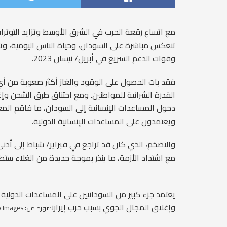
مع اتساع رقعة الحرب في الشرق الأوسط وتزايد التوترات 
تنعكس مباشرة على السودان، وحياة الناس اليومية، وتفاق
وقوات الدعم السريع في أبريل/ نيسان 2023.
فقد بات الحصول على الوقود والغاز أكثر صعوبة من أي 
القدرة الشرائية للمواطنين. ومع اختناق طرق الشحن و
دخول المساعدات الإنسانية إلى السودان، ما فاقم الم
ويعتمدون على المساعدات الإنسانية الدولية.
مع اشتداد الأزمة، ما ينذر بموجة جديدة من الغلاء ستط
يعتمد جزء كبير من السودانيين على المساعدات الدولية 
وإغلاق المجال الجوي بسبب حرب إيرارن
صورة من: Ebrahim Hamid/AFP/Getty Images