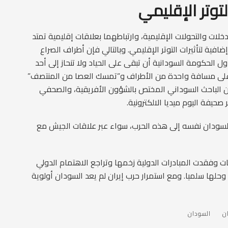
توتر الإقليمي
دخلات والتحولات الإقليمية، وارتباطهما بعلاقات إقليمية تمتد
فية لتأثيرات التوتر الإقليمي. وبالتالي فإن أطراف الصراع
ل الحكومة السودانية أن تبقى على الحياد ولا تنحاز إلى أحد
ى على مسافة واحدة من الأطراف و”تمسك العصا من المنتصف”
ن الباحث السوداني المختص بالشؤون الأفريقية، والصحفي
يفة اليوم ميديا الالكترونية.
 السودان نفسه إلى هذه الحرب، سواء عبر علاقات الجيش مع
 وفقدت المبادرات الدولية زخمها وتراجع الاهتمام الدولي
 وحلها سلميا. ومع استمرار حرب إيران لم يعد السودان أولوية
ن
السودان