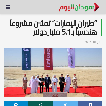
“طيران الإمارات” تدشن مشروعاً
هندسياً بـ5.1 مليار دولار
مايو 18, 2026