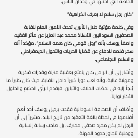
الخاصة التي احتلها في وجدان الناس.
“كان رجل سلام لا يعرف الكراهية”
وفي كلمة مؤثرة خلال التأبين، تحدث الأمين العام لنقابة
الصحفيين السودانيين الأستاذ محمد عبد العزيز عن مآثر الفقيد،
واصفاً يوسف بأنه “رجل قومي كان همه السلام”، مؤكداً أنه
سخر قلمه للدفاع عن قضايا الحريات والتحول الديمقراطي
والسلام الاجتماعي.
وأشار إلى أن الراحل كان يتمتع بعقلية متزنة وقدرات فكرية
ومهنية عالية، وأنه لعب دوراً كبيراً داخل النقابة، حيث كان كثيراً ما
يُلجأ إليه في لحظات الخلاف والتباين، فيقدم الرأي الحكيم والحلول
الأكثر توازناً.
وأضاف أن الصحافة السودانية فقدت برحيل يوسف أحد أهم
أقلامها في لحظة بالغة التعقيد من تاريخ البلاد، مشيراً إلى أن
الرجل لم يكن مجرد صحفي محترف، بل صاحب رسالة إنسانية
ووطنية تتجاوز حدود المهنة.