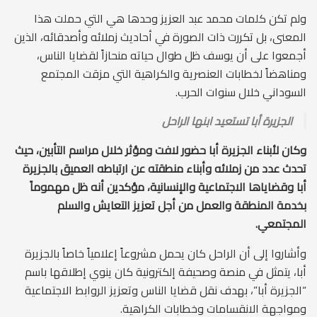
ولم تكن كلمات محمد عبد العزيز وحدها هي التي حملت هذا
المعنى، بل تكررت ذات الصورة في أحاديث زملائه وأصدقائه، الذين
أجمعوا على أن يوسف ظل طوال حياته منحازاً لقضايا الناس،
ومناهضاً لخطابات العنصرية والكراهية التي مزقت المجتمع
السوداني خلال سنوات الحرب.
الجزيرة أبا تستعيد ابنها الراحل
وكان لأبناء الجزيرة أبا حضور لافت ومؤثر خلال مراسم التأبين، حيث
تحدث عدد من زملائه وأبناء منطقته عن ارتباطه العميق بالجزيرة
أبا وقضاياها الاجتماعية والإنسانية، مؤكدين أنه ظل مهموماً
بخدمة المنطقة والعمل من أجل تعزيز التعايش والسلم
المجتمعي.
وأشاروا إلى أن الراحل كان يحمل مشروعاً إعلامياً خاصاً بالجزيرة
أبا، يتمثل في منصة وصحيفة إلكترونية كان ينوي إطلاقها باسم
“الجزيرة أبا”، بهدف نقل قضايا الناس وتعزيز الروابط الاجتماعية
ومواجهة الانقسامات وخطابات الكراهية.