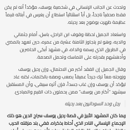
وتحدث عن الجانب الإنساني في شخصية يوسف، مؤكداً أنه لم يكن
فقط صحفياً ناجحاً، بل أباً استثنائياً استطاع أن يغرس في أبنائه قيماً
عظيمة ظهرت بوضوح بعد رحيله.
واستعاد الجميل لحظة وقوف ابن الراحل، باسل، أمام جثماني
والديه، وهو لم يتجاوز الثامنة عشرة من عمره، حين تعهد بالمضي
في الطريق الذي رسمه والداه، في مشهد أبكى الحاضرين
وأدهشهم بقدرته على التماسك وتحمل الصدمة.
وقال الجميل إن الفقد أكبر من الاحتمال، وإن رحيل يوسف
وزوجته معاً ترك جرحاً عميقاً يصعب وصفه بالكلمات، لكنه عاد
ليؤكد أن يوسف وإن غاب جسداً، فإن أثره سيبقى، وأن المستقبل
سيشهد “أكثر من يوسف” ممن يحملون ذات القيم والمبادئ.
رجل وحد السودانيين بعد رحيله
ربما كان المشهد الأبرز في قصة رحيل يوسف سراج الدين هو ذلك
الإجماع الإنساني النادر الذي أحاط بذكراه. ففي بلد مزقته الحرب