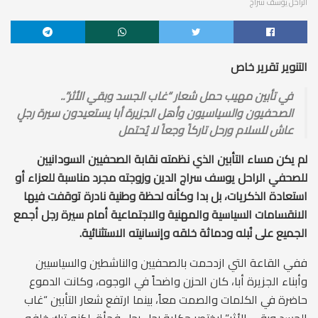
الراحل يوسف سراج
التنوير تقرير خاص
في تأبين مهيب حمل شعار “غاب الجسد وبقي الأثر”..
الصحفيون والسياسيون وأهل الجزيرة أبا يستعيدون سيرة رجلٍ
عاش للسلام ورحل تاركاً وجعاً لا يُحتمل
لم يكن مساء التأبين الذي نظمته نقابة الصحفيين السودانيين
للصحفي الراحل يوسف سراج الدين وزوجته مجرد مناسبة للعزاء أو
استعادة الذكريات، بل بدا وكأنه لحظة وطنية نادرة توقفت فيها
الانقسامات السياسية والمهنية والاجتماعية أمام سيرة رجل أجمع
الجميع على نُبله ودماثة خلقه وإنسانيته الاستثنائية.
ففي القاعة التي ازدحمت بالصحفيين والناشطين والسياسيين
وأبناء الجزيرة أبا، كان الحزن واضحاً في الوجوه، وكانت الدموع
حاضرة في الكلمات والصمت معاً، بينما ارتفع شعار التأبين “غاب