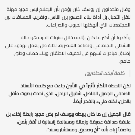
وقال متحدثون إن يوسف كان يؤمن بأن الإعلام ليس مجرد مهنة
لنقل الأخبار، بل أداة لبناء الجسور بين الناس، وتقريب المسافات بين
المجتمعات التي أنهكتها الحروب والصراعات.
وأكدوا أن أكثر ما كان يؤلمه خلال سنوات الحرب هو حالة
التشظي الاجتماعي وتصاعد العنصرية، لذلك ظل يعمل بهدوء على
إطلاق مبادرات تسهم في تخفيف الاحتقان وبناء خطاب وطني
جامع.
كلمة أبكت الحاضرين
لكن اللحظة الأكثر تأثيراً في التأبين جاءت مع كلمة الأستاذ
الصحفي الجميل الفاضل، شقيق الراحل، الذي تحدث بصوت مثقل
بالحزن، لكنه مليء بالفخر أيضاً.
قال الجميل إن ما كان يربطه بيوسف لم يكن مجرد رابطة إخاء، بل
علاقة صداقة عميقة وزمالة ومساندة إنسانية لا تُقدّر بثمن،
واصفاً إياه بأنه “أخ وصديق ومستشار وسند”.