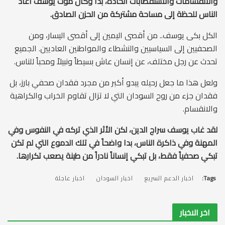
والانقسامات والاستقطابات الحادة، بدا وكأن موت يوسف أعاد
الناس للحظة إلى مساحة مشتركة من الحزن الصادق.
الكل بكى يوسف.. من أقصى اليمين إلى أقصى اليسار، ومن
الصحفيين إلى السياسيين والنشطاء والمواطنين العاديين. الجميع
تحدث عن رجل مختلف، عن إنسان عاش بسيطاً ونبيلاً ومحباً للناس.
ولعل هذا ما جعل رحيله يبدو أكبر من مجرد فقدان صحفي بارز، بل
فقدان جزء من روح السودان التي لا تزال تقاوم الخراب والكراهية
والانقسام.
لقد غاب يوسف سراج الدين، لكن الأثر الذي تركه في النفوس وفي
المهنة وفي ذاكرة الناس، بدا واضحاً في تلك الدموع التي لم تكن
تبكي صحفياً فقط، بل تبكي إنساناً نادراً من طينة يصعب تكرارها.
Tags:
اخبار الدعم السريع
اخبار السودان
اخبار عاجلة
اخر الاخبار