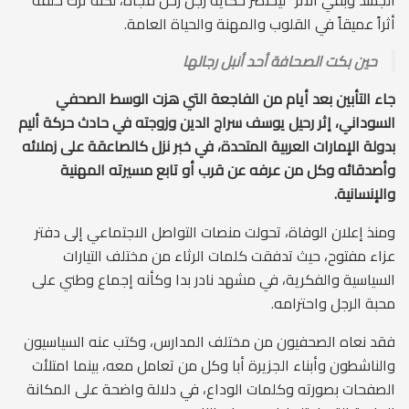
الجسد وبقي الأثر” ليختصر حكاية رجل رحل فجأة، لكنه ترك خلفه
أثراً عميقاً في القلوب والمهنة والحياة العامة.
حين بكت الصحافة أحد أنبل رجالها
جاء التأبين بعد أيام من الفاجعة التي هزت الوسط الصحفي
السوداني، إثر رحيل يوسف سراج الدين وزوجته في حادث حركة أليم
بدولة الإمارات العربية المتحدة، في خبر نزل كالصاعقة على زملائه
وأصدقائه وكل من عرفه عن قرب أو تابع مسيرته المهنية
والإنسانية.
ومنذ إعلان الوفاة، تحولت منصات التواصل الاجتماعي إلى دفتر
عزاء مفتوح، حيث تدفقت كلمات الرثاء من مختلف التيارات
السياسية والفكرية، في مشهد نادر بدا وكأنه إجماع وطني على
محبة الرجل واحترامه.
فقد نعاه الصحفيون من مختلف المدارس، وكتب عنه السياسيون
والناشطون وأبناء الجزيرة أبا وكل من تعامل معه، بينما امتلأت
الصفحات بصورته وكلمات الوداع، في دلالة واضحة على المكانة