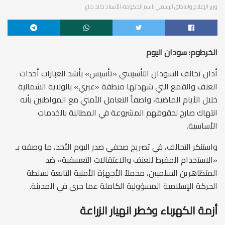
وزير الإعلام والناطق الرسمي باسم الحكومة، الأستاذ خالد دناع
الخرطوم: سودان اليوم
أدان تحالف السودان التأسيسي «تأسيس» بأشد العبارات أحداث
العنف والقمع التي شهدتها منطقة «عبري» بالولاية الشمالية
خلال الأيام الماضية، واصفاً التعامل الأمني مع المواطنين بأنه
انتهاك صارخ لحقوقهم المشروعة في المطالبة بالخدمات
الأساسية.
واستنكر التحالف، في تصريح صحفي صدر اليوم الأحد، ما وصفه بـ
«الاستخدام المفرط للعنف والاعتقالات التعسفية» ضد
المتظاهرين السلميين، محملاً الأجهزة الأمنية التابعة لسلطة
الحركة الإسلامية المسؤولية الكاملة عما جرى في المدينة.
أزمة الكهرباء وخطر انهيار الزراعة