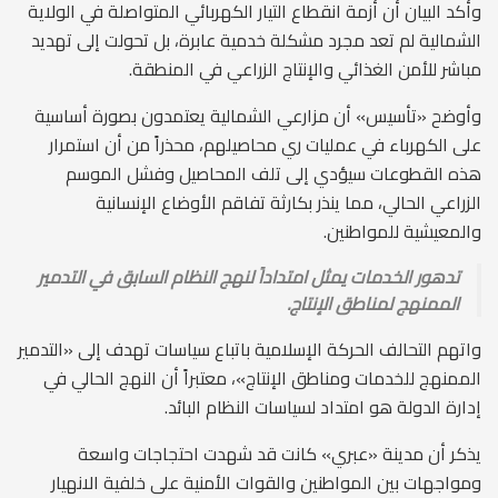
وأكد البيان أن أزمة انقطاع التيار الكهربائي المتواصلة في الولاية
الشمالية لم تعد مجرد مشكلة خدمية عابرة، بل تحولت إلى تهديد
مباشر للأمن الغذائي والإنتاج الزراعي في المنطقة.
وأوضح «تأسيس» أن مزارعي الشمالية يعتمدون بصورة أساسية
على الكهرباء في عمليات ري محاصيلهم، محذراً من أن استمرار
هذه القطوعات سيؤدي إلى تلف المحاصيل وفشل الموسم
الزراعي الحالي، مما ينذر بكارثة تفاقم الأوضاع الإنسانية
والمعيشية للمواطنين.
تدهور الخدمات يمثل امتداداً لنهج النظام السابق في التدمير
الممنهج لمناطق الإنتاج.
واتهم التحالف الحركة الإسلامية باتباع سياسات تهدف إلى «التدمير
الممنهج للخدمات ومناطق الإنتاج»، معتبراً أن النهج الحالي في
إدارة الدولة هو امتداد لسياسات النظام البائد.
يذكر أن مدينة «عبري» كانت قد شهدت احتجاجات واسعة
ومواجهات بين المواطنين والقوات الأمنية على خلفية الانهيار