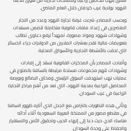
تتعلق بنهب محاصيل زراعية وممتلكات تجارية من سوق مدينة
النهود بولاية غرب كردفان خلال العام الماضي.
وبحسب المصادر، شرعت غرفة تجارة النهود وعدد من التجار
المتضررين في إعداد ملفات قانونية متكاملة تتضمن مستندات
وشهادات شهود ومواد مصورة، تمهيداً لرفع دعاوى تطالب
بتعويضات مالية تقدر بعشرات الملايين من الدولارات جراء الخسائر
التي لحقت بالأنشطة التجارية والأسواق المحلية.
وأفادت المصادر بأن المذكرات القانونية تستند إلى إفادات
وشهادات تتهم مجموعات مسلحة مرتبطة بالسافنا بالضلوع في
عمليات نهب استهدفت السوق الرئيسي ومخازن البضائع وبورصة
المحاصيل الزراعية بمدينة النهود، التي تعد من أهم مراكز التجارة
الزراعية في غرب السودان.
وتأتي هذه التطورات بالتزامن مع الجدل الذي أثاره ظهور السافنا
في مقطع مصور من المملكة العربية السعودية أثناء أدائه
مناسك الحج، حيث دعا إلى إنهاء الحرب وتحقيق الأمن والاستقرار
والحفاظ على وحدة السودان.