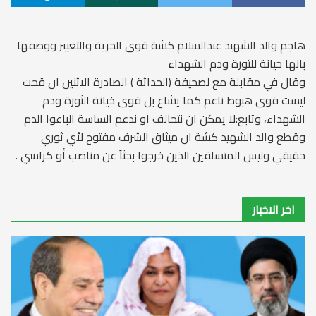
هاجم والد الشهيد عبدالسلام كشة قوى الحرية والتغيير ووصفها
بانها خيانة للثورة ودم الشهداء
وقال في مقابلة مع لصحيفة (الحداثة ) الصادرة الاثنين ان قحت
ليست قوى هبوط ناعم كما يشاع بل قوى خيانة الثورة ودم
الشهداء، وتابع:لا يمكن ان نتحالف او ندعم الساسة الباعوا الدم
وقطع والد الشهيد كشة ان ميثاق الشرف مفتوح لأي ثوري
حقيقي وليس المتسلقين الذين خرجوا بحثاً عن مناصب أو كراسي .
اخر الاخبار