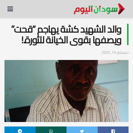
والد الشهيد كشة يهاجم “قحت”
ويصفها بقوى الخيانة للثورة.!
ديسمبر 14, 2020