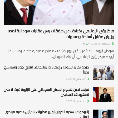
مركز رؤى الإعلامي يكشف عن صفقات رهن عقارات سودانية لمصر
وإيران مقابل أسلحة ومسيرات
أغسطس 8, 2026
0
سودان اليوم – نقلاً عن رؤى نيوز كشفت مصادر مصرفية خاصة، بحسب ما
أورده مركز رؤى الإعلامي، أن بنك السودان...
حركة تحرير السودان: إعفاء وزيرنا يخالف اتفاق جوبا وسنرشح
بديلاً
أغسطس 8, 2026
فرنسا تدين هجوم الجيش السوداني على الزاوية غرة: لا مبرر
لاستهداف المدنيين
أغسطس 5, 2026
(اليرموك): هدية الكيزان لوزير مخابرات إسرائيل.! كتبه مرتضى
الغالي