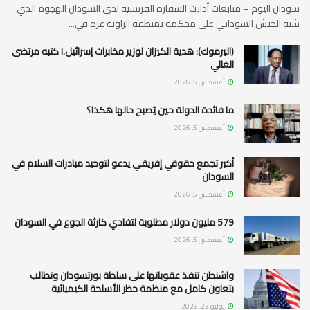
سودان اليوم – متابعات أدانت السفارة الفرنسية لدى السودان الهجوم الذي
شنه الجيش السوداني على محكمة بمنطقة الزاوية غرة في...
(اليرموك): هدية الكيزان لوزير مخابرات إسرائيل.! كتبه مرتضى
الغالي
أغسطس 5, 2026
ما فائدة الدولة حين يُصبح حالها هكذا؟
أغسطس 5, 2026
أكبر تجمع حقوقي إفريقي يدعو لتوحيد مبادرات السلام في
السودان
أغسطس 5, 2026
579 مليون دولار مطلوبة لتفادي كارثة الجوع في السودان
أغسطس 5, 2026
واشنطن تنفذ عقوباتها على سلطة بورتسودان وتطالب
بتعاون كامل مع منظمة حظر الأسلحة الكيميائية
يوليو 23, 2026