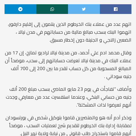
اتهم عدد من عملاء بنك الخرطوم الذين ينتمون إلى إقليم دارفور،
اتهموا البنك بسحب مبالغ مالية من حساباتهم في مدن نيالا ،
الضعين زالنجي و الجنينة دون إخطار مسبق.
وقال محمد ادم علي أحمد، من مدينة نيالا لراديو تمازج، إن 17 من
عملاء البنك في مدينة نيالا تعرضت حساباتهم إلى سحب، موضحاً أن
المبالغ المسحوبة من كل حساب تقدر ما بين 200 إلى 700 ألف
جنيه سوداني .
وأضاف “تفاجأت في يوم 23 مايو الماضي بسحب مبلغ 200 ألف
جنيه من حسابي البنكي، وعندما استفسرت عدد من معارفي وجدت
أنهم تعرضوا لذات المشكلة”.
وذكر آدم أنه هو والمتضررين قاموا بتوكيل شخص في بورتسودان
لمقابلة إدارة بنك الخرطوم لتقديم شرح لعمليات السحب ، موضحاً
أنهم قاموا باستخراج طلب قانوني من نيابة ولاية نهر النيل.