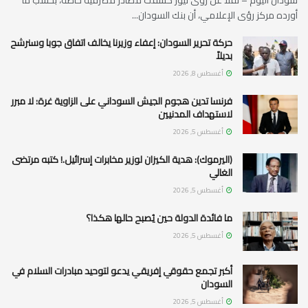
أورده مركز رؤى الإعلامي، أن بنك السودان...
حركة تحرير السودان: إعفاء وزيرنا يخالف اتفاق جوبا وسنرشح
بديلاً
أغسطس 8, 2026
فرنسا تدين هجوم الجيش السوداني على الزاوية غرة: لا مبرر
لاستهداف المدنيين
أغسطس 5, 2026
(اليرموك): هدية الكيزان لوزير مخابرات إسرائيل.! كتبه مرتضى
الغالي
أغسطس 5, 2026
ما فائدة الدولة حين يُصبح حالها هكذا؟
أغسطس 5, 2026
أكبر تجمع حقوقي إفريقي يدعو لتوحيد مبادرات السلام في
السودان
أغسطس 5, 2026