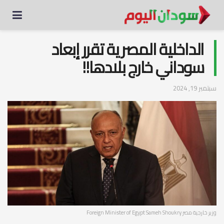
الداخلية المصرية تقرر إبعاد
سوداني خارج بلادها!!
سبتمبر 19, 2024
وزير خارجية مصر Foreign Minister of Egypt Sameh Shoukry