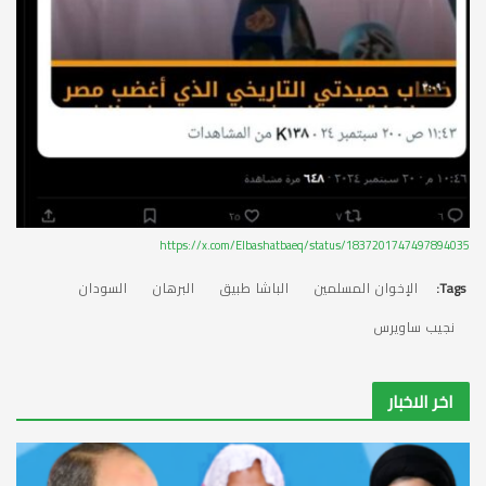
https://x.com/Elbashatbaeq/status/1837201747497894035
Tags:
الإخوان المسلمين
الباشا طبيق
البرهان
السودان
نجيب ساويرس
اخر الاخبار