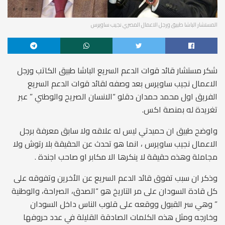
المستشار الباشا طبيق ورجل الاعمال المصري نجيب ساويرس
شكر مستشار قائد قوات الدعم السريع الباشا طبيق الكاتب ورجل
الاعمال نجيب ساويرس بعد وصفه لقائد قوات الدعم السريع
الفريق اول محمد حمدان دقلو “الانسان الصريح والوطني ” عبر
تغريدة له بمنصة اكس.
واوضح طبيق ان حميدتي ليس له علاقه ولا سابق معرفة برجل
الاعمال نجيب ساويرس ، انما هو تحدث عن الحقيقة بلا رتوش ولا
مجاملة وهذه حقيقة لا ينكرها الا مكابر او صاحب اجندة .
وذكر ان سبب تفوق قائد الدعم السريع عن الأخرين وتفوقه على
كل قادة السودان على مر التاريخ هو “الصدق، الصراحة، والوطنية
” وهي سر القبول ووقعه على قلوب الناس داخل السودان
وخارجه ومثل هذه الكلمات الصادقة القليلة في عدد حروفها