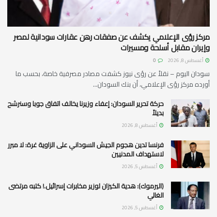
مركز رؤى الإعلامي يكشف عن صفقات رهن عقارات سودانية لمصر
وإيران مقابل أسلحة ومسيرات
أغسطس 8, 2026
0
سودان اليوم – نقلاً عن رؤى نيوز كشفت مصادر مصرفية خاصة، بحسب ما
أورده مركز رؤى الإعلامي، أن بنك السودان...
حركة تحرير السودان: إعفاء وزيرنا يخالف اتفاق جوبا وسنرشح
بديلاً
أغسطس 8, 2026
فرنسا تدين هجوم الجيش السوداني على الزاوية غرة: لا مبرر
لاستهداف المدنيين
أغسطس 5, 2026
(اليرموك): هدية الكيزان لوزير مخابرات إسرائيل.! كتبه مرتضى
الغالي
أغسطس 5, 2026