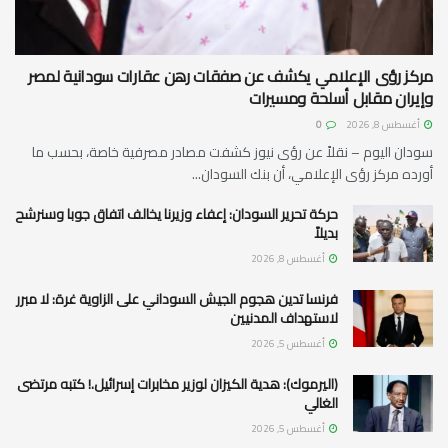
مركز رؤى الإعلامي يكشف عن صفقات رهن عقارات سودانية لمصر
وإيران مقابل أسلحة ومسيرات
أغسطس 8, 2026
0
سودان اليوم – نقلاً عن رؤى نيوز كشفت مصادر مصرفية خاصة، بحسب ما
أورده مركز رؤى الإعلامي، أن بنك السودان...
حركة تحرير السودان: إعفاء وزيرنا يخالف اتفاق جوبا وسنرشح
بديلاً
أغسطس 8, 2026
فرنسا تدين هجوم الجيش السوداني على الزاوية غرة: لا مبرر
لاستهداف المدنيين
أغسطس 5, 2026
(اليرموك): هدية الكيزان لوزير مخابرات إسرائيل.! كتبه مرتضى
الغالي
أغسطس 5, 2026