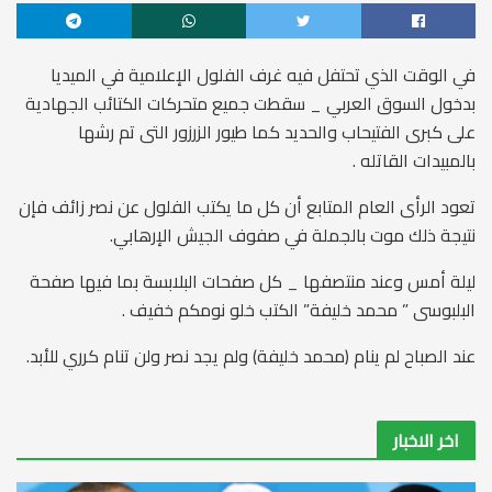
في الوقت الذي تحتفل فيه غرف الفلول الإعلامية في الميديا
بدخول السوق العربي _ سقطت جميع متحركات الكتائب الجهادية
على كبرى الفتيحاب والحديد كما طيور الزرزور التى تم رشها
بالمبيدات القاتله .
تعود الرأى العام المتابع أن كل ما يكتب الفلول عن نصر زائف فإن
نتيجة ذلك موت بالجملة في صفوف الجيش الإرهابي.
ليلة أمس وعند منتصفها _ كل صفحات البلابسة بما فيها صفحة
البلبوسى ” محمد خليفة” الكتب خلو نومكم خفيف .
عند الصباح لم ينام (محمد خليفة) ولم يجد نصر ولن تنام كرري للأبد.
اخر الاخبار