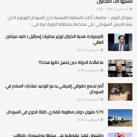
لاستهداف المدنيين
أغسطس 5, 2026
0
سودان اليوم – متابعات أدانت السفارة الفرنسية لدى السودان الهجوم الذي
شنه الجيش السوداني على محكمة بمنطقة الزاوية غرة في...
(اليرموك): هدية الكيزان لوزير مخابرات إسرائيل.! كتبه مرتضى
الغالي
أغسطس 5, 2026
ما فائدة الدولة حين يُصبح حالها هكذا؟
أغسطس 5, 2026
أكبر تجمع حقوقي إفريقي يدعو لتوحيد مبادرات السلام في
السودان
أغسطس 5, 2026
579 مليون دولار مطلوبة لتفادي كارثة الجوع في السودان
أغسطس 5, 2026
واشنطن تنفذ عقوباتها على سلطة بورتسودان وتطالب