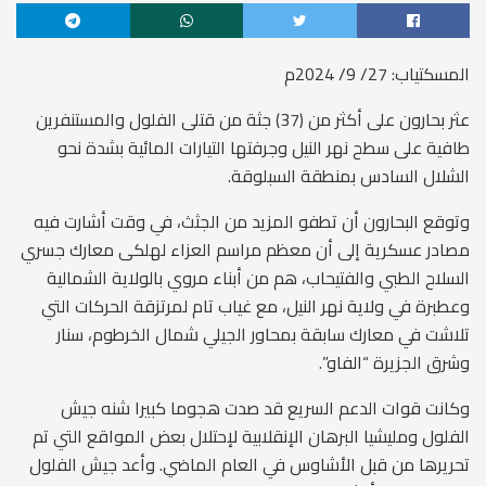
المسكتياب: 27/ 9/ 2024م
عثر بحارون على أكثر من (37) جثة من قتلى الفلول والمستنفرين
طافية على سطح نهر النيل وجرفتها التيارات المائية بشدة نحو
الشلال السادس بمنطقة السبلوقة.
وتوقع البحارون أن تطفو المزيد من الجثث، في وقت أشارت فيه
مصادر عسكرية إلى أن معظم مراسم العزاء لهلكى معارك جسري
السلاح الطبي والفتيحاب، هم من أبناء مروي بالولاية الشمالية
وعطبرة في ولاية نهر النيل، مع غياب تام لمرتزقة الحركات التي
تلاشت في معارك سابقة بمحاور الجيلي شمال الخرطوم، سنار
وشرق الجزيرة “الفاو”.
وكانت قوات الدعم السريع قد صدت هجوما كبيرا شنه جيش
الفلول ومليشيا البرهان الإنقلابية لإحتلال بعض المواقع التي تم
تحريرها من قبل الأشاوس في العام الماضي. وأعد جيش الفلول