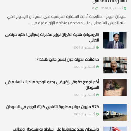
لاستهداف المدنيين
أغسطس 5, 2026
0
سودان اليوم – متابعات أدانت السفارة الفرنسية لدى السودان الهجوم الذي
شنه الجيش السوداني على محكمة بمنطقة الزاوية غرة في...
(اليرموك): هدية الكيزان لوزير مخابرات إسرائيل.! كتبه مرتضى
الغالي
أغسطس 5, 2026
ما فائدة الدولة حين يُصبح حالها هكذا؟
أغسطس 5, 2026
أكبر تجمع حقوقي إفريقي يدعو لتوحيد مبادرات السلام في
السودان
أغسطس 5, 2026
579 مليون دولار مطلوبة لتفادي كارثة الجوع في السودان
أغسطس 5, 2026
واشنطن تنفذ عقوباتها على سلطة بورتسودان وتطالب