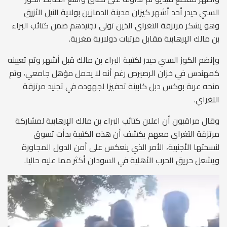
السني حيدر أحد أشهر كيزان مدينة الدمازين بولاية النيل الأزرق
وهو يشكر مرتزقة التغراي الذين تولى تجنيدهم ضمن كتائب البراء
بن مالك الإرهابية مقابل مرتبات دولارية مغرية.
وإنضم الكوز السني حيدر لكتيبة البراء بن مالك قبل أشهر وتم تعيينه
كمهندس في خزان الرصيرص رغم أنه لا يحمل مؤهل جامعي، وتم
منحه عربة بوكس دبل كابينة تحفيزا لجهوده في تجنيد مرتزقة
التغراي.
وقال مراقبون أن اعلان كتائب البراء بن مالك الإرهابية لمشاركة
مرتزقة التغراي معهم يكشف أن هذه الكتيبة بدأت تسوق
لنسختها الأجنبية، الأمر الذي ينعكس على أمن الدول المجاورة
ويشعل حريق الحرب الأهلية في السودان أكثر مما عليه حاليا.