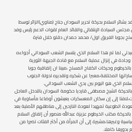
بشائر السلام بحركة تحرير السودان جناح (مناوي)الزائر لوسط
يس مجلس السيادة الإنتقالي والقائد العام لقوات الدعم رئيس وفد
لح بجوبا الفريق اول/ محمد حمدان دقلو خلال فترة
تي لما تم هذا السلام الذي يتنسم الشعب السوداني أجواءه
وجادة في إنزال عملية السلام مع قادة الجبهة الثورية
بالخرطوم وحركات الكفاح المسلح ،مبينا ان إتفاقية جوبا
ساراتها المختلفة،معبرا عن شكره وتقديره لدولة الجنوب
سلام الذي هو اليوم بين يدي الشعب السوداني.
الحركة الشيخ مصطفى قارديا حكومة السودان بالتدخل العاجل
ت،لافتا إلى إن سكان المعسكرات يعيشون أوضاعا مأساوية في
دة الطوعية تمهيدا لعودة النازحين إلى مناطقهم الأصلية بعد
بالحركة مكتب الخرطوم عزيزة عبدالله منصور أن إتفاق السلام
نسبة٤٠% في المشاركة السياسية وغيرها،مشيرة إلى أن المرأة من أكثر الفئات تضررا من
 بدورها كاملا.