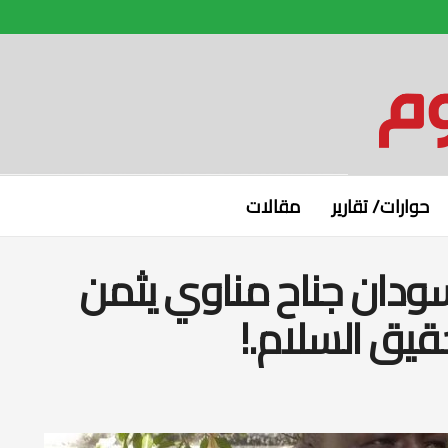
حوارات/ تقارير
مقالات
سودان جناح مناوي يثمن
يق السلام.!