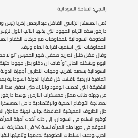
زالنجي: الساحة السودانية
ثمن المسشار الرئاسي الفاضل عبدالرحمن زكريا رئيس وفد 
دارفور هذه الأيام الجهود التي بذلها النائب الأول لرئ
الحكومة السودانية للمفاوضات مع حركات الكفاح المس
المفاوضات التي استمرت لقرابة العام ونيف.
وقال فضل خلال تصريح صحفي ظهر الخميس “لو لا حميد
اليوم وبشكله الحالي”وأضاف ان دقلو بذل جهودا حثيثة 
السودانية بسعيه لتقريب وجهات النظربين أجهزة الدولة 
اتفاقية تاريخية ناقشت كل قضايا الدولة السودانية بم
الشقيقة التي تحملت الوفود والآراء حتى تحقق هذا ال
من جهته طالب ممثل معسكرات النازحين بوسط دارفور ب
لمعالجة الأوضاع الصحية والإقتصادية داخل المعسكرا
ظل الظروف المعيشية الضاغطة،بجانب تهيئة مناطق العو
توقيع السلام في السودان، إلى ذلك أكدت أمينة المرأة 
الموقع في جوبا منح المرأة 
الحرب،ودعت السلطات الحكومية لدعمها وتنميتها للقيام