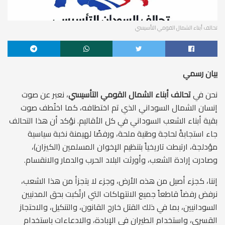
تحالف أبناء الشمال القومي التأسيسي
بيان رسمي
نحن في
تحالف أبناء الشمال القومي التأسيسي
، نعبر عن صوت
إنسان الشمال السوداني الذي تم اختطافه، كما اختُطف صوت
بقية أبناء الشعب السوداني في كل الأقاليم. نؤكد أن هذا التحالف
جاء استجابةً لحاجة وطنية ملحة، ورفضًا لهيمنة نخبة سياسية
مؤدلجة، ارتبطت تاريخياً بتنظيم الإخوان المسلمين (الكيزان)،
وصادرت إرادة الشعب، وأورثت البلاد الحرب والدمار والانقسام.
إننا، كجزء أصيل من هذه الأرض، وجزء لا يتجزأ من هذا الشعب،
نرفض رفضاً قاطعاً جميع الانتهاكات التي ارتُكبت بحق المدنيين
السودانيين، بما في ذلك القتل خارج القانون، والتنكيل، والاحتجاز
القسري، واستخدام الطيران في الإبادة، والادعاءات باستخدام