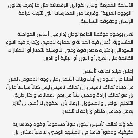
الأسلحة المحرمة، وسن القوانين الإقصائية مثل ما يُعرف بقانون
“الوجوه الغريبة”، وغيرها من الممارسات التي تنتهك كرامة
الإنسان وحقوقه الأساسية.
نعلن بوضوح موقفنا الداعم لوطنٍ يُدار على أساس المواطنة
المتساوية، تُصان فيه العدالة والحماية للجميع، ويُحترم فيه التنوع
السوداني باعتباره مصدر قوة وغنى، لا وسيلة للتمييز أو الامتيازات
القائمة على العرق أو اللون أو الإثنية أو الدين.
إعلان ميلاد تحالف تأسيس
أهلنا في السودان، أبناء وبنات الشمال على وجه الخصوص، نعلن
عن ميلاد تحالف تأسيس. إن تحالف تأسيس ليس كياناً سياسياً عابراً،
بل هو تحالف إرادة ومصير، نشأ من رحم المعاناة، واختار طريق
التنظيم الواعي والمسؤول، إيمانًا بأن الحقوق لا تُمنح، بل تُنتزع
بعمل جماعي منظم وإرادة لا تنكسر.
لقد وُلد تحالف تأسيس ليكون صوتاً مسموعاً، وقوة جماهيرية
حقيقية، وحضوراً فاعلاً في المشهد الوطني، لا طلباً لمكان، بل