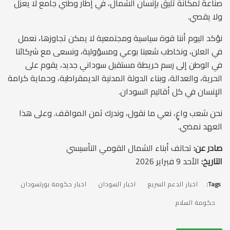
صناعةً لمكانة تليق بإنسان الشمال، في إطار وطني جامع لا يعزل
ولا يقصي.
نؤكد اليوم أننا قوة سياسية ومجتمعية لا يمكن تجاوزها، نعمل
في العلن، ونخاطب شعبنا بوعي ومسؤولية، ونسعى مع شركائنا
في الوطن إلى رسم خريطة مستقبل سوداني جديد، يقوم على
الحرية، والعدالة، وبناء الدولة المدنية الديمقراطية، وحماية كرامة
الإنسان في كل أقاليم السودان.
نحن شعب واعٍ، نعي ما نقول، وندرك ثمن المواقف. وعلى هذا
العهد نمضي.
صادر عن:
تحالف أبناء الشمال القومي التأسيسي
التاريخ:
الأحد 9 فبراير 2026
Tags:
اخبار الدعم السريع
اخبار السودان
اخبار حكومة بورتسودان
حكومة السلام