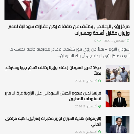
مركز رؤى الإعلامي يكشف عن صفقات رهن عقارات سودانية لمصر
وإيران مقابل أسلحة ومسيرات
أغسطس 8, 2026
0
سودان اليوم – نقلاً عن رؤى نيوز كشفت مصادر مصرفية خاصة، بحسب ما
أورده مركز رؤى الإعلامي، أن بنك السودان...
حركة تحرير السودان: إعفاء وزيرنا يخالف اتفاق جوبا وسنرشح
بديلاً
أغسطس 8, 2026
فرنسا تدين هجوم الجيش السوداني على الزاوية غرة: لا مبرر
لاستهداف المدنيين
أغسطس 5, 2026
(اليرموك): هدية الكيزان لوزير مخابرات إسرائيل.! كتبه مرتضى
الغالي
أغسطس 5, 2026