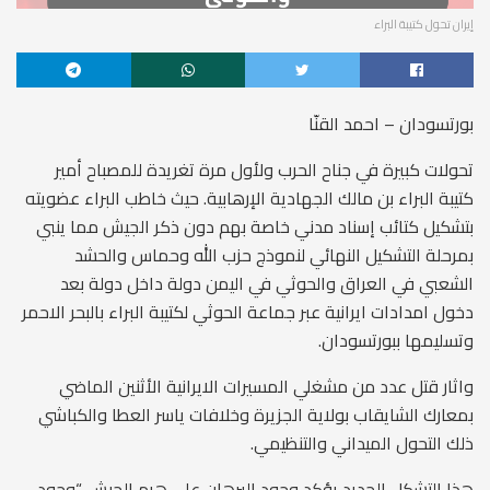
إيران تحول كتيبة البراء
بورتسودان – احمد القنّا
تحولات كبيرة في جناح الحرب ولأول مرة تغريدة للمصباح أمير
كتيبة البراء بن مالك الجهادية الإرهابية. حيث خاطب البراء عضويته
بتشكيل كتائب إسناد مدني خاصة بهم دون ذكر الجيش مما ينبي
بمرحلة التشكيل النهائي لنموذج حزب الله وحماس والحشد
الشعبي في العراق والحوثي في اليمن دولة داخل دولة بعد
دخول امدادات ايرانية عبر جماعة الحوثي لكتيبة البراء بالبحر الاحمر
وتسليمها ببورتسودان.
واثار قتل عدد من مشغلي المسيرات الايرانية الأثنين الماضي
بمعارك الشايقاب بولاية الجزيرة وخلافات ياسر العطا والكباشي
ذلك التحول الميداني والتنظيمي.
هذا التشكل الجديد يؤكد وجود البرهان على هرم الجيش “وجود