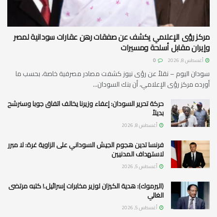
مركز رؤى الإعلامي يكشف عن صفقات رهن عقارات سودانية لمصر
وإيران مقابل أسلحة ومسيرات
أغسطس 8, 2026
0
سودان اليوم – نقلاً عن رؤى نيوز كشفت مصادر مصرفية خاصة، بحسب ما
أورده مركز رؤى الإعلامي، أن بنك السودان...
حركة تحرير السودان: إعفاء وزيرنا يخالف اتفاق جوبا وسنرشح
بديلاً
أغسطس 8, 2026
فرنسا تدين هجوم الجيش السوداني على الزاوية غرة: لا مبرر
لاستهداف المدنيين
أغسطس 5, 2026
(اليرموك): هدية الكيزان لوزير مخابرات إسرائيل.! كتبه مرتضى
الغالي
أغسطس 5, 2026