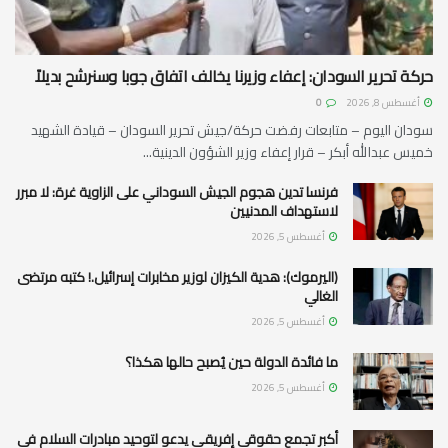
حركة تحرير السودان: إعفاء وزيرنا يخالف اتفاق جوبا وسنرشح بديلاً
أغسطس 8, 2026
0
سودان اليوم – متابعات رفضت حركة/جيش تحرير السودان – قيادة الشهيد
خميس عبدالله أبكر – قرار إعفاء وزير الشؤون الدينية...
فرنسا تدين هجوم الجيش السوداني على الزاوية غرة: لا مبرر
لاستهداف المدنيين
أغسطس 5, 2026
(اليرموك): هدية الكيزان لوزير مخابرات إسرائيل.! كتبه مرتضى
الغالي
أغسطس 5, 2026
ما فائدة الدولة حين يُصبح حالها هكذا؟
أغسطس 5, 2026
أكبر تجمع حقوقي إفريقي يدعو لتوحيد مبادرات السلام في