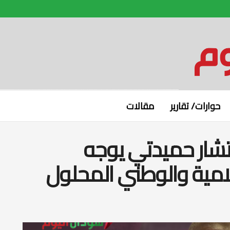
حوارات/ تقارير
مقالات
تشار حميدتي يوجه
لامية والوطني المحلول