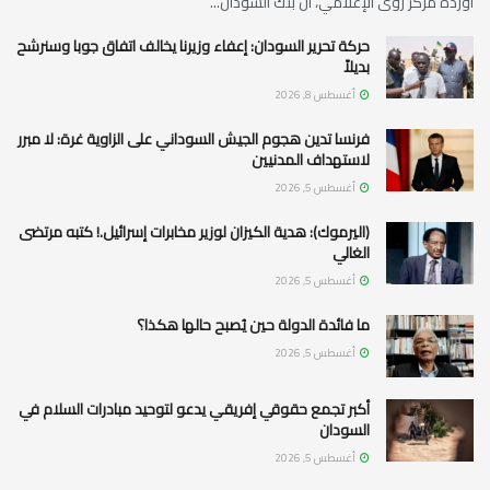
أورده مركز رؤى الإعلامي، أن بنك السودان...
حركة تحرير السودان: إعفاء وزيرنا يخالف اتفاق جوبا وسنرشح
بديلاً
أغسطس 8, 2026
فرنسا تدين هجوم الجيش السوداني على الزاوية غرة: لا مبرر
لاستهداف المدنيين
أغسطس 5, 2026
(اليرموك): هدية الكيزان لوزير مخابرات إسرائيل.! كتبه مرتضى
الغالي
أغسطس 5, 2026
ما فائدة الدولة حين يُصبح حالها هكذا؟
أغسطس 5, 2026
أكبر تجمع حقوقي إفريقي يدعو لتوحيد مبادرات السلام في
السودان
أغسطس 5, 2026