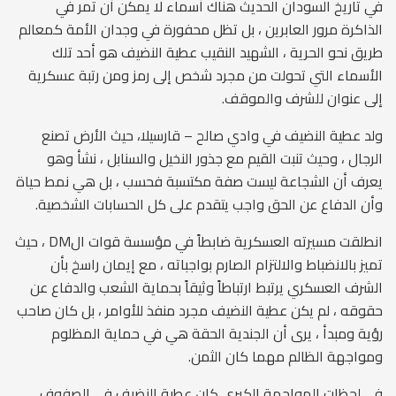
في تاريخ السودان الحديث هناك أسماء لا يمكن أن تمر في
الذاكرة مرور العابرين ، بل تظل محفورة في وجدان الأمة كمعالم
طريق نحو الحرية ، الشهيد النقيب عطية النضيف هو أحد تلك
الأسماء التي تحولت من مجرد شخص إلى رمز ومن رتبة عسكرية
إلى عنوان للشرف والموقف.
ولد عطية النضيف في وادي صالح – قارسيلا، حيث الأرض تصنع
الرجال ، وحيث تنبت القيم مع جذور النخيل والسنابل ، نشأ وهو
يعرف أن الشجاعة ليست صفة مكتسبة فحسب ، بل هي نمط حياة
وأن الدفاع عن الحق واجب يتقدم على كل الحسابات الشخصية.
انطلقت مسيرته العسكرية ضابطاً في مؤسسة قوات الDM ، حيث
تميز بالانضباط والالتزام الصارم بواجباته ، مع إيمان راسخ بأن
الشرف العسكري يرتبط ارتباطاً وثيقاً بحماية الشعب والدفاع عن
حقوقه ، لم يكن عطية النضيف مجرد منفذ للأوامر ، بل كان صاحب
رؤية ومبدأ ، يرى أن الجندية الحقة هي في حماية المظلوم
ومواجهة الظالم مهما كان الثمن.
في لحظات المواجهة الكبرى كان عطية النضيف في الصفوف