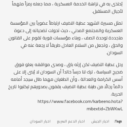
يُحتذى به في نزاهة الخدمة العسكرية ، مما جعله رمزاً ملهماُ
لأجيال المستقبل.
تمثل مسيرة الشهيد عطية النضيف ارتباطاً عضوياً بين المؤسسة
العسكرية والمجتمع المدني ، حيث تحولت تضحياته إلى دعوة
متجددة لوحدة الصف ، وبناء مؤسسات قوية تقوم على القانون
والحق ، وتجعل من السلام العادل طريقاً لا رجعة عنه في
السودان.
رحل عطية النضيف لكن إرثه باق ، وصدى مواقفه يعلو فوق
ضجيج السياسة ، ترك لنا درساً خالداً أن السودان لا يُبنى إلا على
أسس الكرامة والعدالة ، وأن الطغيان مهما طال سيجد أمامه
دائماً رجالًا من طينة عطية النضيف يقفون بصدورهم ليكتبوا تاريخ
الحرية.
https://www.facebook.com/karbeeno.hota?
mibextid=ZbWKwL
Tags:
اخبار الجيش
اخبار الدعم السريع
اخبار السودان