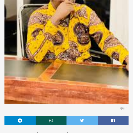
كاربينو