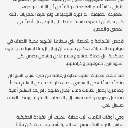
الأولى ، ثابتاً أمام العاصفة ، واثقاً من أن الثبات هو جوهر
المعركة الحقيقية ، لم تهزه التهديدات ولم تغره المغريات ، لأنه
كان يدرك أن المعركة ليست فقط على الأرض ، بل أيضاً على
المعنى والمصير.
قصص الشجاعة والتضحية التي سطرها الشهيد عطية النضيف في
مواجهة التحديات، تعكس حقيقة أن رجال الDm ليسوا مجرد قوة
عسكرية ، بل حماة لمشروع سلام عادل وشامل يضمن لكل
السودانيين حقوقهم وكرامتهم.
لقد خلقت تضحيات النقيب عطية ورفاقه من خيرة شباب السودان
مناخاً جديداً للعمل السياسي ، حيث صار الحديث عن السلام مطلباً
جماهيرياً يحمل نضالات دماء أبطال مثلهم ، لم يعد السلام أمنية
فقط بل ضرورة وطنية تستند إلى الاعتراف بالحقوق ورفض العنف
كسبيل للحل.
وفي أوقات الأزمات أثبت عطية النضيف أن القيادة الحقيقية
تقاس بالتزام القائد بقيم العدالة والشفافية ، حيث كان مثالاً