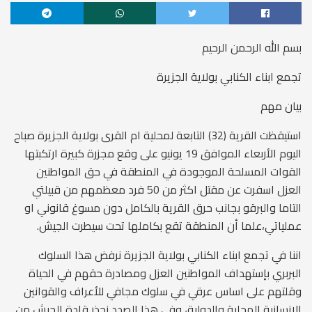
بسم الله الرحمن الرحيم
تجمع ابناء الكنابي بولاية الجزيرة
بيان مهم
استيقظت القرية (32) التابعة لمحلية ام القرى بولاية الجزيرة صباح
اليوم الأربعاء الموافق 19 يونيو على وقع مجزرة كبيرة ارتكبتها
القوات المسلحة الموجودة في المنطقة في حق المواطنين
العزل اسفرت عن مقتل اكثر من 50 فرد معظمهم من قبيلتي
التاما والبرقو بجانب حرق القرية بالكامل دون مسوغ قانوني او
عملياتي،علما أن المنطقة تقع بكاملها تحت سيطرت الجيش.
اننا في تجمع ابناء الكنابي بولاية الجزيرة نرفض هذا السلوك
البربري بإستهداف المواطنين العزل ومصادرة حقهم في الحياة
وقلتهم على اساس عرقي في سلوك مجافي للأعراف والقوانين
الانسانية المحلية والدولية، وفي هذا الصدد نحذر قادة الجيش من