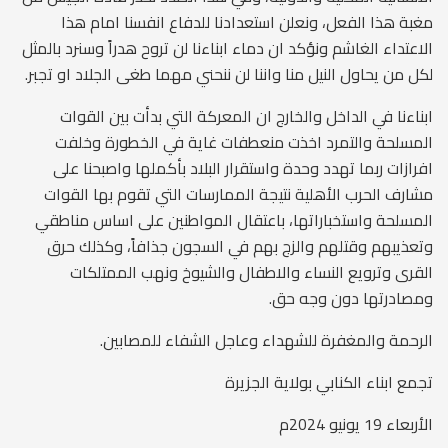
مغبة هذا الفعل، ونعلن استعدادنا للدفاع انفسنا امام هذا
الاعتداء الغاشم ونؤكد ان دماء ابناءنا لن تروح هدراً وسنرد بالمثل
لكل من يحاول النيل منا واننا لن ننحني مهما طغى الجلاد او تجبر.
ابناءنا في الداخل والخارج ان المعركة التي بدأت بين القوات
المسلحة والتمرد اخذت منعطفات غاية في الخطورة وخلفت
افرازات ربما تهدد وحدة واستقرار البلاد بأكملها واصبحنا على
مشارف الحرب الأهلية نتيجة الممارسات التي تقوم بها القوات
المسلحة واستخباراتها، باعتقال المواطنين على اساس مناطقي
وتعذيبهم وقتلهم والزج بهم في السجون جذافاً، وكذلك حرق
القرى وترويع النساء والاطفال والشيوخ ونهب الممتلكات
ومصادرتها دون وجه حق.
الرحمة والمغفرة للشهداء وعاجل الشفاء للمصابين.
تجمع ابناء الكنابي بولاية الجزيرة
الأربعاء 19 يونيو 2024م