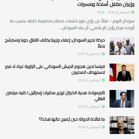
وإيران مقابل أسلحة ومسيرات
أغسطس 8, 2026
0
سودان اليوم – نقلاً عن رؤى نيوز كشفت مصادر مصرفية خاصة، بحسب ما
أورده مركز رؤى الإعلامي، أن بنك السودان...
حركة تحرير السودان: إعفاء وزيرنا يخالف اتفاق جوبا وسنرشح
بديلاً
أغسطس 8, 2026
فرنسا تدين هجوم الجيش السوداني على الزاوية غرة: لا مبرر
لاستهداف المدنيين
أغسطس 5, 2026
(اليرموك): هدية الكيزان لوزير مخابرات إسرائيل.! كتبه مرتضى
الغالي
أغسطس 5, 2026
ما فائدة الدولة حين يُصبح حالها هكذا؟
أغسطس 5, 2026