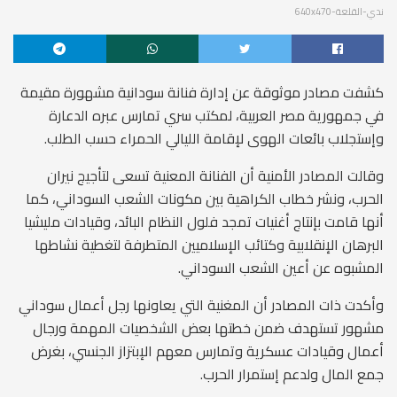
ندي-القلعة-640x470
كشفت مصادر موثوقة عن إدارة فنانة سودانية مشهورة مقيمة
في جمهورية مصر العربية، لمكتب سري تمارس عبره الدعارة
وإستجلاب بائعات الهوى لإقامة الليالي الحمراء حسب الطلب.
وقالت المصادر الأمنية أن الفنانة المعنية تسعى لتأجيج نيران
الحرب، ونشر خطاب الكراهية بين مكونات الشعب السوداني، كما
أنها قامت بإنتاج أغنيات تمجد فلول النظام البائد، وقيادات مليشيا
البرهان الإنقلابية وكتائب الإسلاميين المتطرفة لتغطية نشاطها
المشبوه عن أعين الشعب السوداني.
وأكدت ذات المصادر أن المغنية التي يعاونها رجل أعمال سوداني
مشهور تستهدف ضمن خطتها بعض الشخصيات المهمة ورجال
أعمال وقيادات عسكرية وتمارس معهم الإبتزاز الجنسي، بغرض
جمع المال ولدعم إستمرار الحرب.