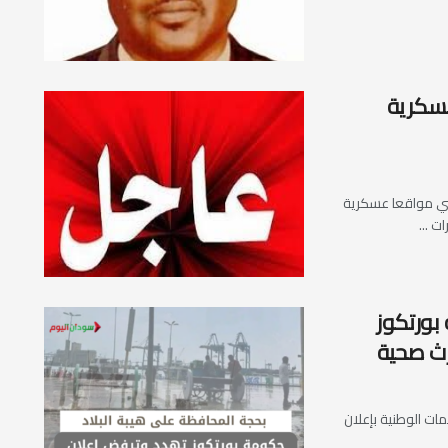
سكرية
ضي مواقعا عسكرية
 ...
بورتكوز
رث صحية
ت الوطنية بإعلان