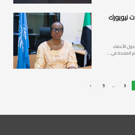
ت نيويورك
لدول الأعضاء
 المتحدة في ...
5
…
3