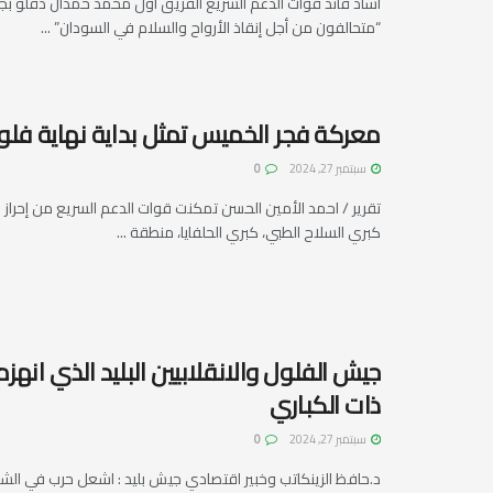
أشاد قائد قوات الدعم السريع الفريق أول محمد حمدان دقلو 
“متحالفون من أجل إنقاذ الأرواح والسلام في السودان” ...
معركة فجر الخميس تمثل بداية نهاية فل
سبتمبر 27, 2024
0
تقرير / احمد الأمين الحسن تمكنت قوات الدعم السريع من إحراز ا
كبري السلاح الطبي، كبري الحلفايا، منطقة ...
جيش الفلول والانقلابيين البليد الذي انه
ذات الكباري
سبتمبر 27, 2024
0
د.حافظ الزينكاتب وخبير اقتصادي جيش بليد : اشعل حرب في الشهر