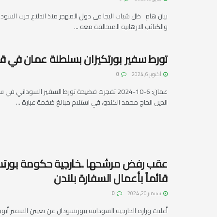
بيان هام ظل شباب البجا في دول المهجر منذ اندلاع حرب السودان
والكتائب الارهابية المتحالفة معه ...
تورط سفير بورتكيزان بسلطنة عمان في ق
أكتوبر 6, 2024
0
عمان: 6-10-2024 تفجرت فضيحة تورط السفير السوداني 
الدين الحاج محمد الكندو، في استلام مبالغ ضخمة عبارة ...
عقب رفض مرشحها ..خارجية حكومة بورتس
قائماً بأعمال السفارة بلندن
سبتمبر 20, 2024
0
أعلنت وزارة الخارجية السودانية ببورتسودان عن تعيين السفير أبوب