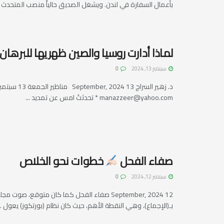
بأعمال السفارة في لندن. ويشغل الصديق حالياً منصب المتحدث ..
لماذا أدارت روسيا والصين ظهريها للبرهان 
سبتمبر 13, 2024
0
د. زهير السراج 13 September, 2024 مناظير الجمعة 13 سبتمبر، 2024 زهير السراج
manazzeer@yahoo.com
* تحدثتُ امس عن تمديد ...
صفاء الفحل
خطوات نحو الخلاص
سبتمبر 12, 2024
0
12 September, 2024 صفاء الفحل كما كان متوقع، صوت
بـ(الإجماع)، وهي النقطة الأهم، حيث كان نظام (بورتكوز) يعول ..