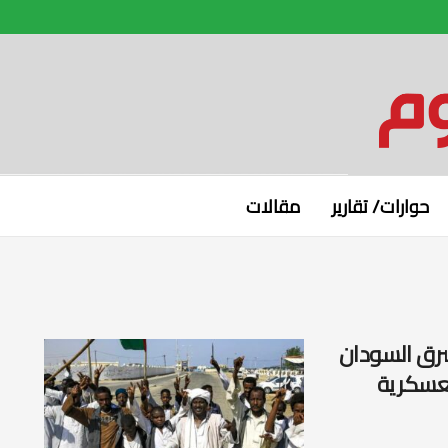
حوارات/ تقارير
مقالات
شرق السودان
لعسكرية