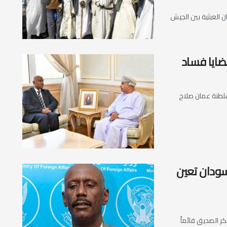
 العبثية بين الجيش
ضايا فساد
في سلطنة عمان صلاح
ودان تعين
كر الصديق قائماً